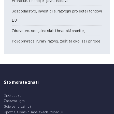
Proračun, financije i javna nabava
Gospodarstvo, investicije, razvojni projekte i fondovi
EU
Zdravstvo, socijalna skrb i hrvatski branitelji
Poljoprivreda, ruralni razvoj, zaštita okoliša i prirode
Što morate znati
Opći podaci
Zastava i grb
Gdje se nalazimo?
Upoznaj Sisačko-moslavačku županiju