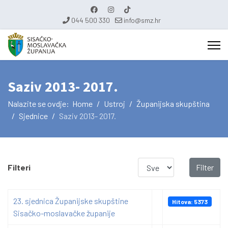
044 500 330
info@smz.hr
Saziv 2013- 2017.
Nalazite se ovdje:
Home
Ustroj
Županijska skupština
Sjednice
Saziv 2013- 2017.
Prikaz #
Filteri
Filter
23. sjednica Županijske skupštine
Hitova: 5373
Sisačko-moslavačke županije