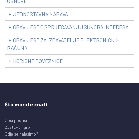
OBNOVE
+
JEDNOSTAVNA NABAVA
+
OBAVIJEST O SPRJEČAVANJU SUKOBA INTERESA
+
OBAVIJEST ZA IZDAVATELJE ELEKTRONIČKIH
RAČUNA
+
KORISNE POVEZNICE
Što morate znati
Opći podaci
Zastava i grb
Gdje se nalazimo?