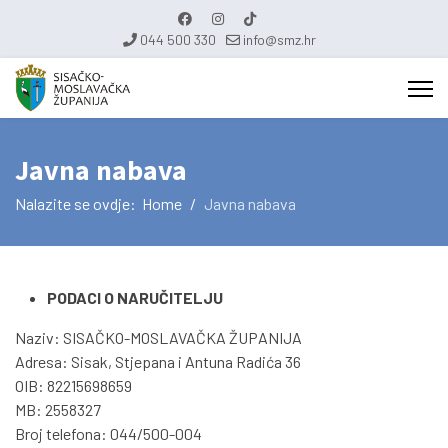
044 500 330
info@smz.hr
Javna nabava
Nalazite se ovdje:
Home
Javna nabava
PODACI O NARUČITELJU
Naziv: SISAČKO-MOSLAVAČKA ŽUPANIJA
Adresa: Sisak, Stjepana i Antuna Radića 36
OIB: 82215698659
MB: 2558327
Broj telefona: 044/500-004