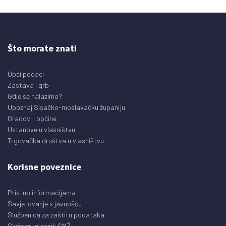
Što morate znati
Opći podaci
Zastava i grb
Gdje se nalazimo?
Upoznaj Sisačko-moslavačku županiju
Gradovi i općine
Ustanove u vlasništvu
Trgovačka društva u vlasništvu
Korisne poveznice
Pristup informacijama
Savjetovanje s javnošću
Službenica za zaštitu podataka
Službeni glasnik SMŽ