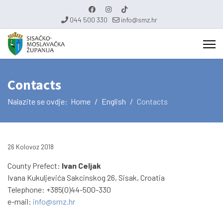
044 500 330
info@smz.hr
Contacts
Nalazite se ovdje:
Home
English
Contacts
26 Kolovoz 2018
County Prefect:
Ivan Celjak
Ivana Kukuljevića Sakcinskog 26, Sisak, Croatia
Telephone: +385(0)44-500-330
e-mail:
info@smz.hr