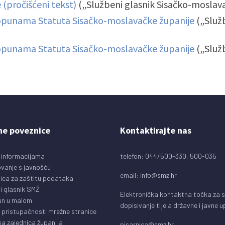
 (pročišćeni tekst)
(„Službeni glasnik Sisačko-moslava
opunama Statuta Sisačko-moslavačke županije
(„Služ
opunama Statuta Sisačko-moslavačke županije
(„Služ
ne poveznice
Kontaktirajte nas
 informacijama
telefon: 044/500-330, 500-035
vanje s javnošću
email:
info@smz.hr
ica za zaštitu podataka
i glasnik SMŽ
Elektronička kontaktna točka za 
un u malom
dopisivanje tijela državne i javne 
o pristupačnosti mrežne stranice
a zajednica županija
pisarnica@smz.hr