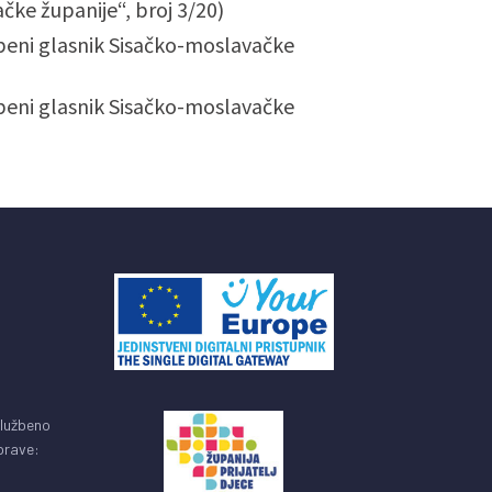
čke županije“, broj 3/20)
beni glasnik Sisačko-moslavačke
beni glasnik Sisačko-moslavačke
službeno
uprave: