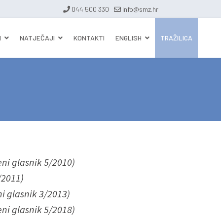
044 500 330
info@smz.hr
I
NATJEČAJI
KONTAKTI
ENGLISH
TRAŽILICA
eni glasnik 5/2010)
/2011)
i glasnik 3/2013)
eni glasnik 5/2018)