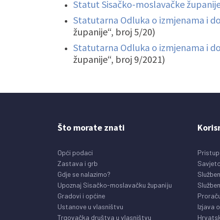
Statut Sisačko-moslavačke županije
Statutarna Odluka o izmjenama i d
županije“, broj 5/20)
Statutarna Odluka o izmjenama i d
županije“, broj 9/2021)
Što morate znati
Koris
Opći podaci
Pristup
Zastava i grb
Savjeto
Gdje se nalazimo?
Služben
Upoznaj Sisačko-moslavačku županiju
Služben
Gradovi i općine
Prorač
Ustanove u vlasništvu
Izjava 
Trgovačka društva u vlasništvu
Hrvatsk