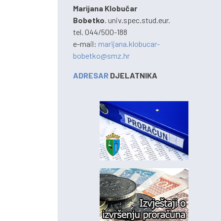
Marijana Klobučar
Bobetko
. univ.spec.stud.eur.
tel. 044/500-188
e-mail:
marijana.klobucar-
bobetko@smz.hr
ADRESAR
DJELATNIKA