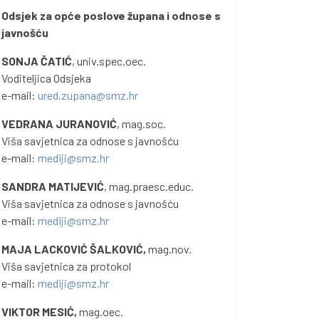
Odsjek za opće poslove župana i odnose s
javnošću
SONJA ČATIĆ
, univ.spec.oec.
Voditeljica Odsjeka
e-mail:
ured.zupana@smz.hr
VEDRANA JURANOVIĆ
, mag.soc.
Viša savjetnica za odnose s javnošću
e-mail:
mediji@smz.hr
SANDRA MATIJEVIĆ
, mag.praesc.educ.
Viša savjetnica za odnose s javnošću
e-mail:
mediji@smz.hr
MAJA LACKOVIĆ ŠALKOVIĆ,
mag.nov.
Viša savjetnica za protokol
e-mail:
mediji@smz.hr
VIKTOR MESIĆ,
mag.oec.