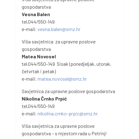
gospodarstva
Vesna Balen
tel.044/550-149
e-mail:
vesna.balen@smz.hr
Viša savjetnica za upravne poslove
gospodarstva
Matea Novosel
tel.044/550–149 Sisak (ponedjeljak, utorak,
četvrtak i petak)
e-mail:
matea.novosel@smz.hr
Savjetnica za upravne poslove gospodarstva
Nikolina Črnko Prpić
tel.044/550-149
e-mail:
nikolina.crnko-prpic@smz.hr
Viša savjetnica za upravne poslove
gospodarstva – s mjestom rada u Petrinji