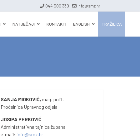
044 500 330
info@smz.hr
I
NATJEČAJI
KONTAKTI
ENGLISH
TRAŽILICA
SANJA MIOKOVIĆ,
mag. polit.
Pročelnica Upravnog odjela
JOSIPA PERKOVIĆ
Administrativna tajnica župana
e-mail:
info@smz.hr