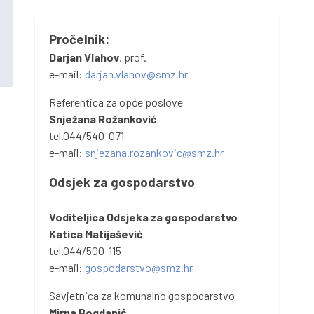
Pročelnik:
Darjan Vlahov
, prof.
e-mail:
darjan.vlahov@smz.hr
Referentica za opće poslove
Snježana Rožanković
tel.044/540-071
e-mail:
snjezana.rozankovic@smz.hr
Odsjek za gospodarstvo
Voditeljica Odsjeka za gospodarstvo
Katica Matijašević
tel.044/500-115
e-mail:
gospodarstvo@smz.hr
Savjetnica za komunalno gospodarstvo
Mirna Bogdanić