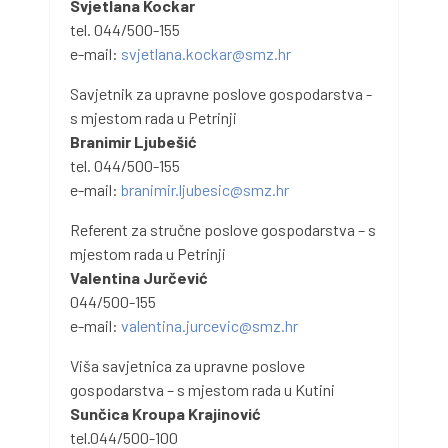
Svjetlana Kockar
tel. 044/500-155
e-mail:
svjetlana.kockar@smz.hr
Savjetnik za upravne poslove gospodarstva -
s mjestom rada u Petrinji
Branimir Ljubešić
tel. 044/500-155
e-mail:
branimir.ljubesic@smz.hr
Referent za stručne poslove gospodarstva – s
mjestom rada u Petrinji
Valentina Jurčević
044/500-155
e-mail:
valentina.jurcevic@smz.hr
Viša savjetnica za upravne poslove
gospodarstva – s mjestom rada u Kutini
Sunčica Kroupa Krajinović
tel.044/500-100