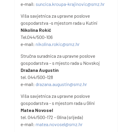
e-mail:
suncica.kroupa-krajinovic@smz.hr
Viša savjetnica za upravne poslove
gospodarstva -s mjestom rada u Kutini
Nikolina Rokić
Tel.044/500-106
e-mail:
nikolina.rokic@smz.hr
Stručna suradnica za upravne poslove
gospodarstva – s mjesto rada u Novskoj
Dražana Augustin
tel. 044/500-128
e-mail:
drazana.augustin@smz.hr
Viša savjetnica za upravne poslove
gospodarstva - s mjestom rada u Glini
Matea Novosel
tel. 044/500-172 – Glina (srijeda)
e-mail:
matea.novosel@smz.hr