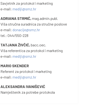
Savjetnik za protokol i marketing
e-mail:
mediji@smz.hr
ADRIANA STRMIĆ,
mag.admin.publ.
Viša stručna suradnica za stručne poslove
e-mail:
donacije@smz.hr
tel.: 044/550-228
TATJANA ŽIVČIĆ,
bacc.oec.
Viša referentica za protokol i marketing
e-mail:
mediji@smz.hr
MARIO SKENDER
Referent za protokol i marketing
e-mail:
mediji@smz.hr
ALEKSANDRA IVANIŠEVIĆ
Namještenik za potrebe protokola