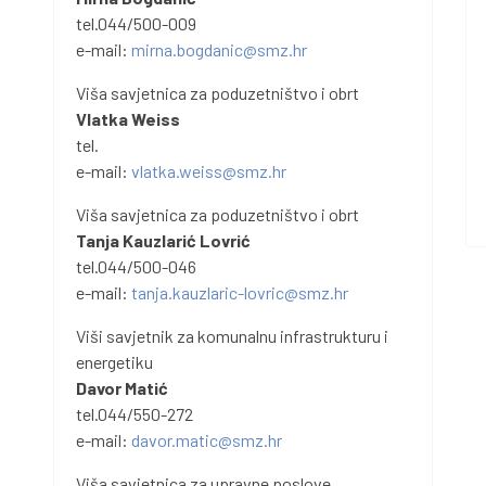
tel.044/500-009
e-mail:
mirna.bogdanic@smz.hr
Viša savjetnica za poduzetništvo i obrt
Vlatka Weiss
tel.
e-mail:
vlatka.weiss@smz.hr
Viša savjetnica za poduzetništvo i obrt
Tanja Kauzlarić Lovrić
tel.044/500-046
e-mail:
tanja.kauzlaric-lovric@smz.hr
Viši savjetnik za komunalnu infrastrukturu i
energetiku
Davor Matić
tel.044/550-272
e-mail:
davor.matic@smz.hr
Viša savjetnica za upravne poslove