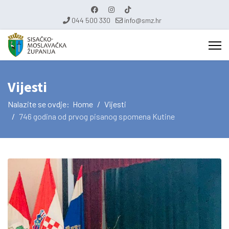
044 500 330
info@smz.hr
Vijesti
Nalazite se ovdje:
Home
Vijesti
746 godina od prvog pisanog spomena Kutine