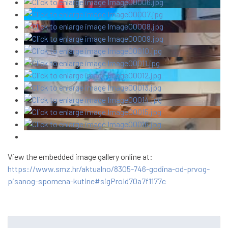
View the embedded image gallery online at:
https://www.smz.hr/aktualno/8305-746-godina-od-prvog-
pisanog-spomena-kutine#sigProId70a7f1177c