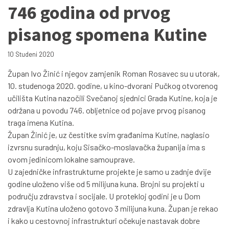
746 godina od prvog
pisanog spomena Kutine
10 Studeni 2020
Župan Ivo Žinić i njegov zamjenik Roman Rosavec su u utorak,
10. studenoga 2020. godine, u kino-dvorani Pučkog otvorenog
učilišta Kutina nazočili Svečanoj sjednici Grada Kutine, koja je
održana u povodu 746. obljetnice od pojave prvog pisanog
traga imena Kutina.
Župan Žinić je, uz čestitke svim građanima Kutine, naglasio
izvrsnu suradnju, koju Sisačko-moslavačka županija ima s
ovom jedinicom lokalne samouprave.
U zajedničke infrastrukturne projekte je samo u zadnje dvije
godine uloženo više od 5 milijuna kuna. Brojni su projekti u
području zdravstva i socijale. U protekloj godini je u Dom
zdravlja Kutina uloženo gotovo 3 milijuna kuna. Župan je rekao
i kako u cestovnoj infrastrukturi očekuje nastavak dobre