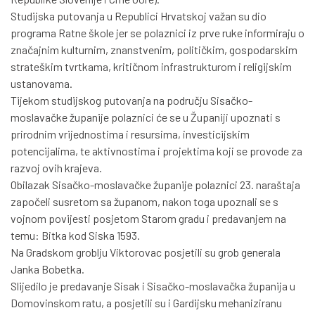
Studijska putovanja u Republici Hrvatskoj važan su dio
programa Ratne škole jer se polaznici iz prve ruke informiraju o
značajnim kulturnim, znanstvenim, političkim, gospodarskim
strateškim tvrtkama, kritičnom infrastrukturom i religijskim
ustanovama.
Tijekom studijskog putovanja na području Sisačko-
moslavačke županije polaznici će se u Županiji upoznati s
prirodnim vrijednostima i resursima, investicijskim
potencijalima, te aktivnostima i projektima koji se provode za
razvoj ovih krajeva.
Obilazak Sisačko-moslavačke županije polaznici 23. naraštaja
započeli susretom sa županom, nakon toga upoznali se s
vojnom povijesti posjetom Starom gradu i predavanjem na
temu: Bitka kod Siska 1593.
Na Gradskom groblju Viktorovac posjetili su grob generala
Janka Bobetka.
Slijedilo je predavanje Sisak i Sisačko-moslavačka županija u
Domovinskom ratu, a posjetili su i Gardijsku mehaniziranu