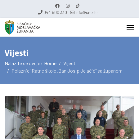
044 500 330
info@smz.hr
Vijesti
Nalazite se ovdje:
Home
Vijesti
Polaznici Ratne škole „Ban Josip Jelačić“ sa županom