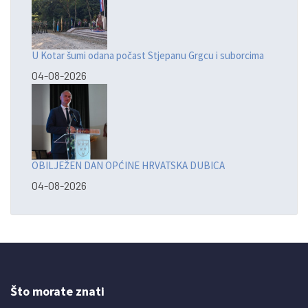
U Kotar šumi odana počast Stjepanu Grgcu i suborcima
04-08-2026
OBILJEŽEN DAN OPĆINE HRVATSKA DUBICA
04-08-2026
Što morate znati