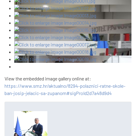
View the embedded image gallery online at:
https://www.smz.hr/aktualno/8294-polaznici-ratne-skole-
ban-josip-jelacic-sa-zupanom#sigProId2d7a48d9d4