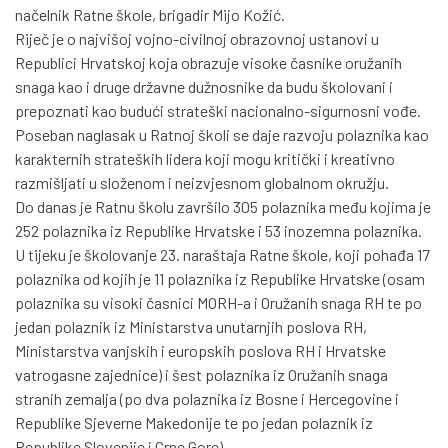
načelnik Ratne škole, brigadir Mijo Kožić.
Riječ je o najvišoj vojno-civilnoj obrazovnoj ustanovi u
Republici Hrvatskoj koja obrazuje visoke časnike oružanih
snaga kao i druge državne dužnosnike da budu školovani i
prepoznati kao budući strateški nacionalno-sigurnosni vođe.
Poseban naglasak u Ratnoj školi se daje razvoju polaznika kao
karakternih strateških lidera koji mogu kritički i kreativno
razmišljati u složenom i neizvjesnom globalnom okružju.
Do danas je Ratnu školu završilo 305 polaznika među kojima je
252 polaznika iz Republike Hrvatske i 53 inozemna polaznika.
U tijeku je školovanje 23. naraštaja Ratne škole, koji pohađa 17
polaznika od kojih je 11 polaznika iz Republike Hrvatske (osam
polaznika su visoki časnici MORH-a i Oružanih snaga RH te po
jedan polaznik iz Ministarstva unutarnjih poslova RH,
Ministarstva vanjskih i europskih poslova RH i Hrvatske
vatrogasne zajednice) i šest polaznika iz Oružanih snaga
stranih zemalja (po dva polaznika iz Bosne i Hercegovine i
Republike Sjeverne Makedonije te po jedan polaznik iz
Republike Slovenije i Crne Gore).