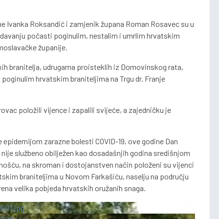
ine Ivanka Roksandić i zamjenik župana Roman Rosavec su u
u odavanju počasti poginulim, nestalim i umrlim hrvatskim
-moslavačke županije.
skih branitelja, udrugama proisteklih iz Domovinskog rata,
poginulim hrvatskim braniteljima na Trgu dr. Franje
ac položili vijence i zapalili svijeće, a zajedničku je
 epidemijom zarazne bolesti COVID-19, ove godine Dan
 nije službeno obilježen kao dosadašnjih godina središnjom
ošću, na skroman i dostojanstven način položeni su vijenci
tskim braniteljima u Novom Farkašiću, naselju na području
arena velika pobjeda hrvatskih oružanih snaga.