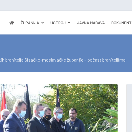
ŽUPANIJA
USTROJ
JAVNA NABAVA
DOKUMENT
ih branitelja Sisačko-moslavačke županije – počast braniteljima