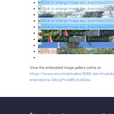
View the embedded image gallery online at:
https://www.smz.hr/aktualno/8266-dan-hrvatski
braniteljima-2#sigProId85cfc462ea