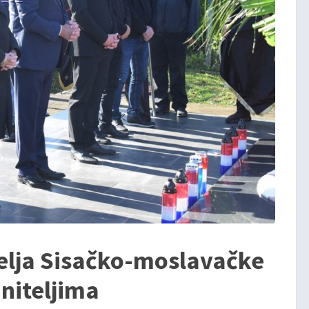
telja Sisačko-moslavačke
aniteljima