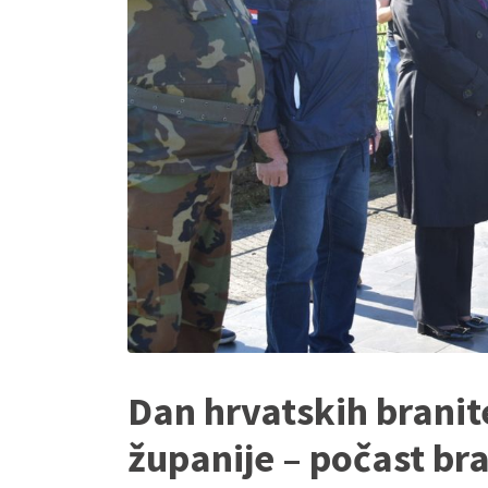
Dan hrvatskih brani
županije – počast br