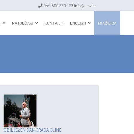
044 500 330
info@smz.hr
I
NATJEČAJI
KONTAKTI
ENGLISH
TRAŽILICA
OBILJEŽEN DAN GRADA GLINE