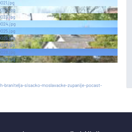
h-branitelja-sisacko-moslavacke-zupanije-pocast-