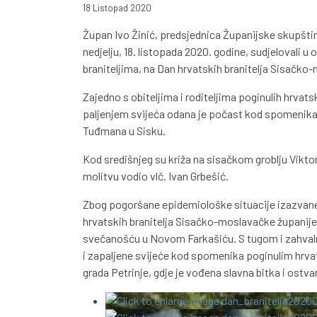
18 Listopad 2020
Župan Ivo Žinić, predsjednica Županijske skupšt
nedjelju, 18. listopada 2020. godine, sudjelovali 
braniteljima, na Dan hrvatskih branitelja Sisačko
Zajedno s obiteljima i roditeljima poginulih hrvat
paljenjem svijeća odana je počast kod spomenika 
Tuđmana u Sisku.
Kod središnjeg su križa na sisačkom groblju Viktorov
molitvu vodio vlč. Ivan Grbešić.
Zbog pogoršane epidemiološke situacije izazvane
hrvatskih branitelja Sisačko-moslavačke županije
svečanošću u Novom Farkašiću. S tugom i zahvaln
i zapaljene svijeće kod spomenika poginulim hrva
grada Petrinje, gdje je vođena slavna bitka i ostv