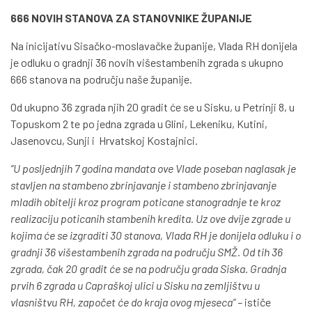
666 NOVIH STANOVA ZA STANOVNIKE ŽUPANIJE
Na inicijativu Sisačko-moslavačke županije, Vlada RH donijela
je odluku o gradnji 36 novih višestambenih zgrada s ukupno
666 stanova na području naše županije.
Od ukupno 36 zgrada njih 20 gradit će se u Sisku, u Petrinji 8, u
Topuskom 2 te po jedna zgrada u Glini, Lekeniku, Kutini,
Jasenovcu, Sunji i Hrvatskoj Kostajnici.
“U posljednjih 7 godina mandata ove Vlade poseban naglasak je
stavljen na stambeno zbrinjavanje i stambeno zbrinjavanje
mladih obitelji kroz program poticane stanogradnje te kroz
realizaciju poticanih stambenih kredita. Uz ove dvije zgrade u
kojima će se izgraditi 30 stanova, Vlada RH je donijela odluku i o
gradnji 36 višestambenih zgrada na području SMŽ. Od tih 36
zgrada, čak 20 gradit će se na području grada Siska. Gradnja
prvih 6 zgrada u Capraškoj ulici u Sisku na zemljištvu u
vlasništvu RH, započet će do kraja ovog mjeseca” –
ističe