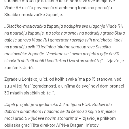
suradnicima koji je istaknuo kako podržava sve inicijative
Vlade RH u cilju povećanja stambenog fonda na području
Sisačko-moslavačke županije.
„
Sisačko-moslavačka županija podupire sva ulaganja Vlade RH
na području županije, pa tako naravno i na području grada Siska
gdje je upravo Vlada RH generator razvoja svih projekata, kao i
na području svih 19 jedinica lokalne samouprave Sisačko-
moslavačke županije
.
Veselimo se i ovom projektu gdje će 30
sisačkih obitelji dobiti kvalitetan i izvrstan smještaj
“ – izjavio je
zamjenik Jurić.
Zgrade u Lonjskoj ulici, od kojih svaka ima po 15 stanova, već
su u višoj fazi izgrađenosti, a u njima će svoj novi dom pronaći
30 mladih sisačkih obitelji.
„
Cijeli projekt je vrijedan oko 3,2 milijuna EUR. Radovi idu
dobrom dinamikom i nadamo se da ćemo za kojih 5 mjeseci
moći uručiti ključeve novim stanarima
“ – izjavio je prilikom
obilaska gradilišta direktor APN-a Dragan Hristov.