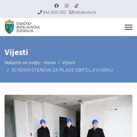
044 500 330
info@smz.hr
Vijesti
Nalazite se ovdje:
Home
Vijesti
30 NOVIH STANOVA ZA MLADE OBITELJI U SISKU