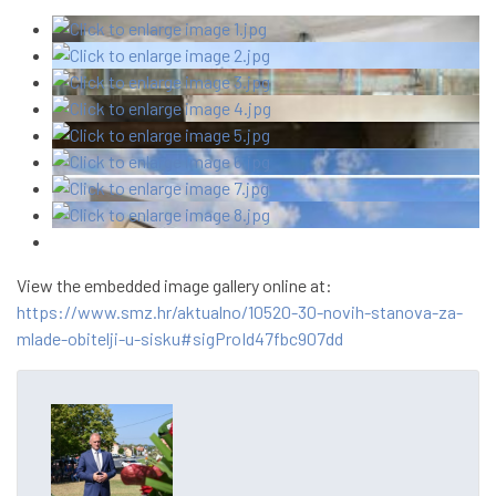
View the embedded image gallery online at:
https://www.smz.hr/aktualno/10520-30-novih-stanova-za-
mlade-obitelji-u-sisku#sigProId47fbc907dd