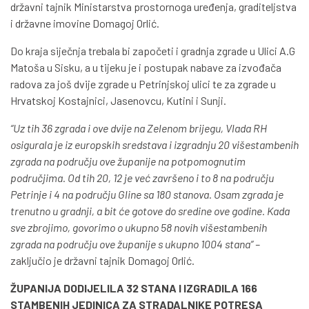
državni tajnik Ministarstva prostornoga uređenja, graditeljstva
i državne imovine Domagoj Orlić.
Do kraja siječnja trebala bi započeti i gradnja zgrade u Ulici A.G
Matoša u Sisku, a u tijeku je i postupak nabave za izvođača
radova za još dvije zgrade u Petrinjskoj ulici te za zgrade u
Hrvatskoj Kostajnici, Jasenovcu, Kutini i Sunji.
“Uz tih 36 zgrada i ove dvije na Zelenom brijegu, Vlada RH
osigurala je iz europskih sredstava i izgradnju 20 višestambenih
zgrada na području ove županije na potpomognutim
područjima. Od tih 20, 12 je već završeno i to 8 na području
Petrinje i 4 na području Gline sa 180 stanova. Osam zgrada je
trenutno u gradnji, a bit će gotove do sredine ove godine. Kada
sve zbrojimo, govorimo o ukupno 58 novih višestambenih
zgrada na području ove županije s ukupno 1004 stana” –
zaključio je državni tajnik Domagoj Orlić.
ŽUPANIJA DODIJELILA 32 STANA I IZGRADILA 166
STAMBENIH JEDINICA ZA STRADALNIKE POTRESA