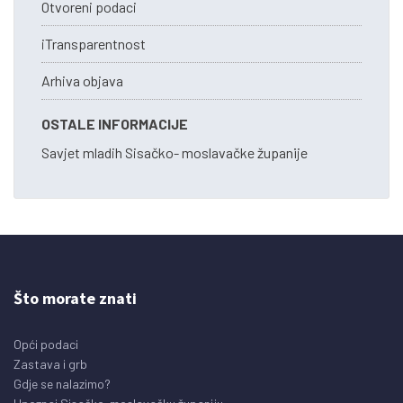
Otvoreni podaci
iTransparentnost
Arhiva objava
OSTALE INFORMACIJE
Savjet mladih Sisačko- moslavačke županije
Što morate znati
Opći podaci
Zastava i grb
Gdje se nalazimo?