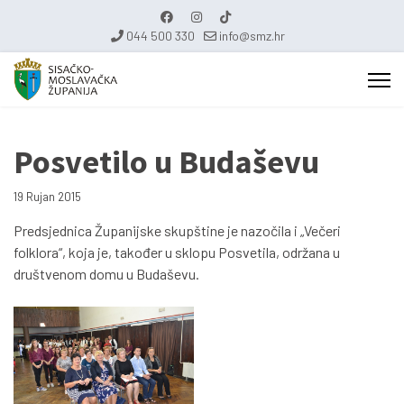
044 500 330
info@smz.hr
Posvetilo u Budaševu
19 Rujan 2015
Predsjednica Županijske skupštine je nazočila i „Večeri
folklora“, koja je, također u sklopu Posvetila, održana u
društvenom domu u Budaševu.