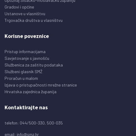
Upoznaj Sisačko-moslavačku županiju
Gradovi i općine
Ustanove u vlasništvu
Trgovačka društva u vlasništvu
Korisne poveznice
Pristup informacijama
Savjetovanje s javnošću
Službenica za zaštitu podataka
Službeni glasnik SMŽ
Proračun u malom
Izjava o pristupačnosti mrežne stranice
Hrvatska zajednica županija
Kontaktirajte nas
telefon: 044/500-330, 500-035
email:
info@smz.hr