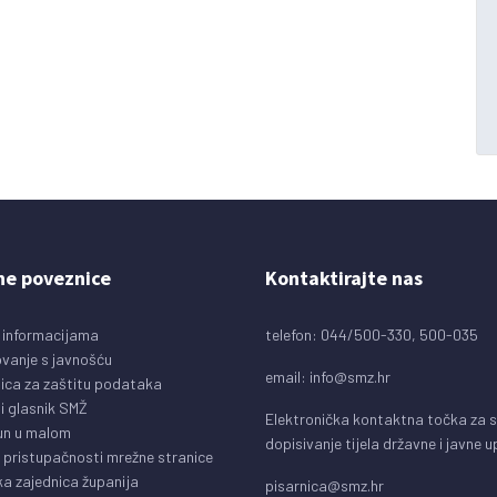
ne poveznice
Kontaktirajte nas
 informacijama
telefon: 044/500-330, 500-035
vanje s javnošću
email:
info@smz.hr
ica za zaštitu podataka
i glasnik SMŽ
Elektronička kontaktna točka za 
un u malom
dopisivanje tijela državne i javne 
o pristupačnosti mrežne stranice
a zajednica županija
pisarnica@smz.hr