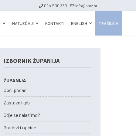
044 500 330
info@smz.hr
I
NATJEČAJI
KONTAKTI
ENGLISH
TRAŽILICA
IZBORNIK ŽUPANIJA
ŽUPANIJA
Opći podaci
Zastava i grb
Gdje se nalazimo?
Gradovi i općine