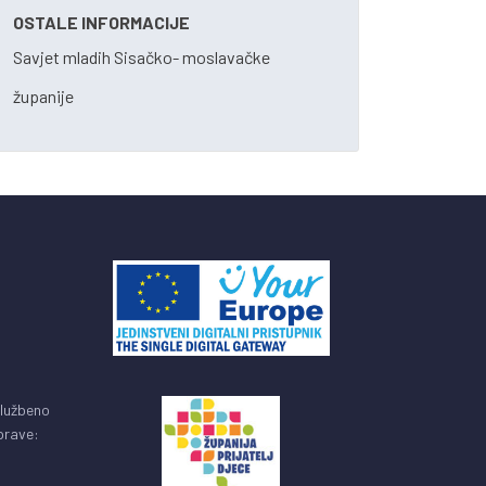
OSTALE INFORMACIJE
Savjet mladih Sisačko- moslavačke
županije
službeno
uprave: