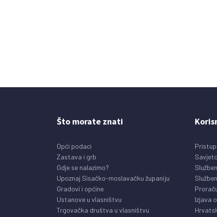
Što morate znati
Koris
Opći podaci
Pristup
Zastava i grb
Savjeto
Gdje se nalazimo?
Služben
Upoznaj Sisačko-moslavačku županiju
Služben
Gradovi i općine
Prorač
Ustanove u vlasništvu
Izjava 
Trgovačka društva u vlasništvu
Hrvatsk