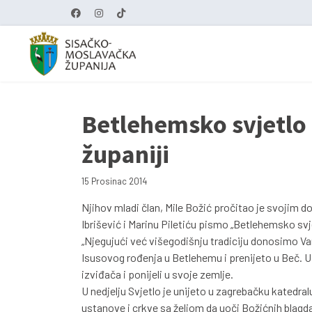
Betlehemsko svjetlo
županiji
15 Prosinac 2014
Njihov mladi član, Mile Božić pročitao je svojim d
Ibrišević i Marinu Piletiću pismo „Betlehemsko svj
„Njegujući već višegodišnju tradiciju donosimo Va
Isusovog rođenja u Betlehemu i prenijeto u Beč. U
izviđača i ponijeli u svoje zemlje.
U nedjelju Svjetlo je unijeto u zagrebačku katedra
ustanove i crkve sa željom da uoči Božićnih blagd