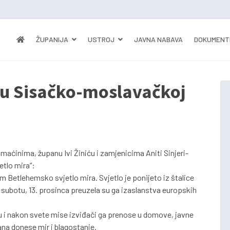
ŽUPANIJA
USTROJ
JAVNA NABAVA
DOKUMENT
 u Sisačko-moslavačkoj
omaćinima, županu Ivi Žiniću i zamjenicima Aniti Sinjeri-
etlo mira“:
m Betlehemsko svjetlo mira. Svjetlo je ponijeto iz štalice
 subotu, 13. prosinca preuzela su ga izaslanstva europskih
lu i nakon svete mise izviđači ga prenose u domove, javne
ana donese mir i blagostanje.