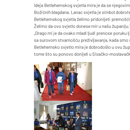
Ideja Betlehemskog svjetla mira je da se njegovi
Božićnih blagdana. Lanac svjetla je simbol dobrote
Betlehemskog svjetla želimo pridonijeti premošći
Želimo da ovo svjetlo donese mir u našu županiju.
„Drago mi je da ovako mladi ljudi prenose poruku l
sa surovom stvarnošću preživljavanja, kada smo 
Betlehemsko svjetlo mira je dobrodošlo u ovu župan
tome što su ponovo donijeli u Sisačko-moslavačku 