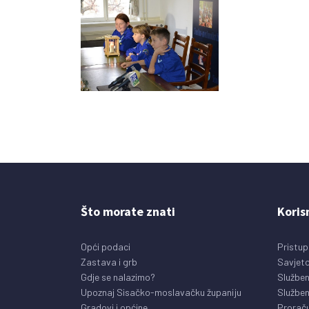
Što morate znati
Koris
Opći podaci
Pristup
Zastava i grb
Savjeto
Gdje se nalazimo?
Služben
Upoznaj Sisačko-moslavačku županiju
Služben
Gradovi i općine
Prorač