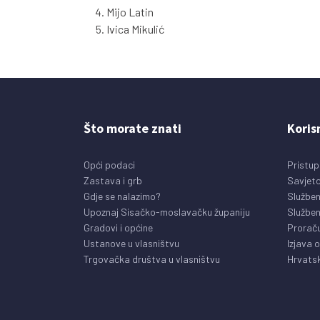
Mijo Latin
Ivica Mikulić
Što morate znati
Koris
Opći podaci
Pristup
Zastava i grb
Savjeto
Gdje se nalazimo?
Služben
Upoznaj Sisačko-moslavačku županiju
Služben
Gradovi i općine
Prorač
Ustanove u vlasništvu
Izjava 
Trgovačka društva u vlasništvu
Hrvatsk