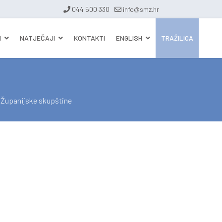
044 500 330
info@smz.hr
I
NATJEČAJI
KONTAKTI
ENGLISH
TRAŽILICA
a Županijske skupštine