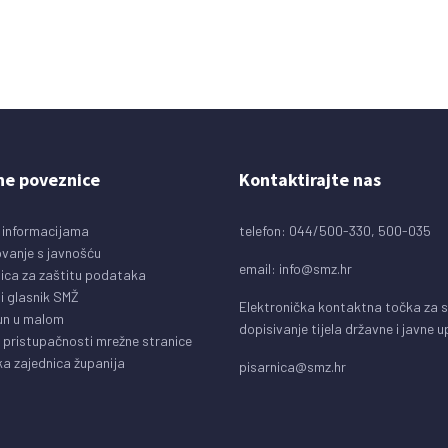
ne poveznice
Kontaktirajte nas
 informacijama
telefon: 044/500-330, 500-035
vanje s javnošću
email:
info@smz.hr
ica za zaštitu podataka
i glasnik SMŽ
Elektronička kontaktna točka za 
un u malom
dopisivanje tijela državne i javne 
o pristupačnosti mrežne stranice
a zajednica županija
pisarnica@smz.hr