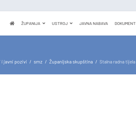
ŽUPANIJA
USTROJ
JAVNA NABAVA
DOKUMENT
 i javni pozivi
smz
Županijska skupština
Stalna radna tijel