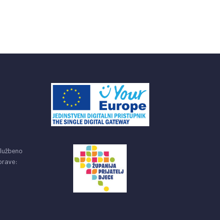
službeno
uprave: