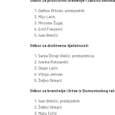
Odbor za prostorno uređenje i zaštitu okoliša
Dalibor Bišćan, predsjednik
Mijo Latin
Miroslav Žugaj
Emil Franjević
Ivan Brlečić
Odbor za društvene djelatnosti
Sanja Štingl-Vlašić, predsjednica
Ivanka Roksandić
Dejan Latin
Višnja Jerman
Željko Sklepić
Odbor za branitelje i žrtve iz Domovinskog rat
Ivan Brlečić, predsjednik
Željko Sklepić
Mato Fofić