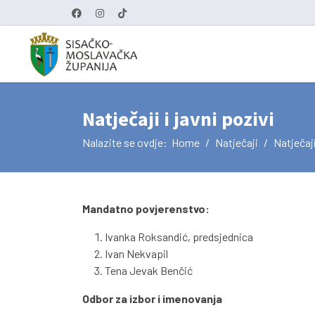
Natječaji i javni pozivi
Nalazite se ovdje:
Home
Natječaji
Natječaji
Mandatno povjerenstvo:
Ivanka Roksandić, predsjednica
Ivan Nekvapil
Tena Jevak Benčić
Odbor za izbor i imenovanja