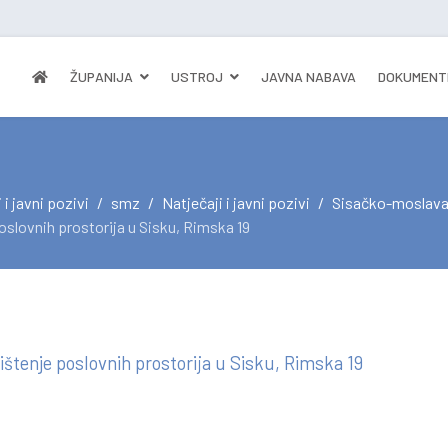
ŽUPANIJA
USTROJ
JAVNA NABAVA
DOKUMENT
 i javni pozivi
smz
Natječaji i javni pozivi
Sisačko-moslava
poslovnih prostorija u Sisku, Rimska 19
ištenje poslovnih prostorija u Sisku, Rimska 19