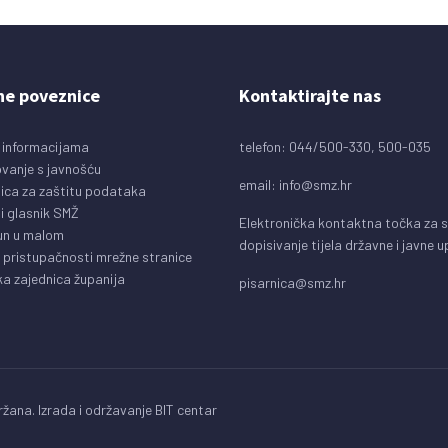
ne poveznice
Kontaktirajte nas
 informacijama
telefon: 044/500-330, 500-035
vanje s javnošću
email:
info@smz.hr
ica za zaštitu podataka
i glasnik SMŽ
Elektronička kontaktna točka za 
un u malom
dopisivanje tijela državne i javne 
o pristupačnosti mrežne stranice
a zajednica županija
pisarnica@smz.hr
žana. Izrada i održavanje
BIT centar