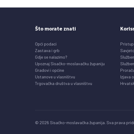
Što morate znati
Koris
Opći podaci
Pristup
Zastava i grb
Savjeto
Gdje se nalazimo?
Služben
Upoznaj Sisačko-moslavačku županiju
Služben
Gradovi i općine
Prorač
Ustanove u vlasništvu
Izjava 
Trgovačka društva u vlasništvu
Hrvatsk
© 2026 Sisačko-moslavačka županija. Sva prava pridr