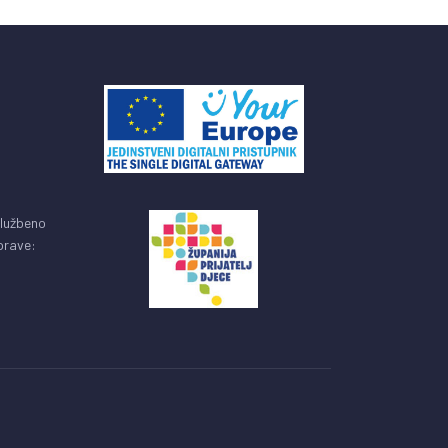
službeno
uprave: