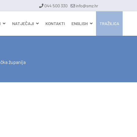
044 500 330
info@smz.hr
I
NATJEČAJI
KONTAKTI
ENGLISH
TRAŽILICA
čka županija