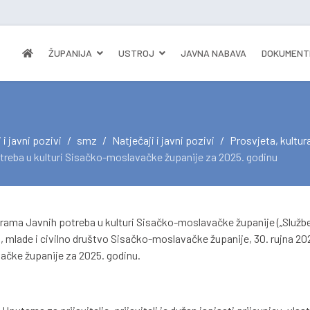
ŽUPANIJA
USTROJ
JAVNA NABAVA
DOKUMENT
 i javni pozivi
smz
Natječaji i javni pozivi
Prosvjeta, kultur
treba u kulturi Sisačko-moslavačke županije za 2025. godinu
ograma Javnih potreba u kulturi Sisačko-moslavačke županije („Služb
rt, mlade i civilno društvo Sisačko-moslavačke županije, 30. rujna 20
ačke županije za 2025. godinu.