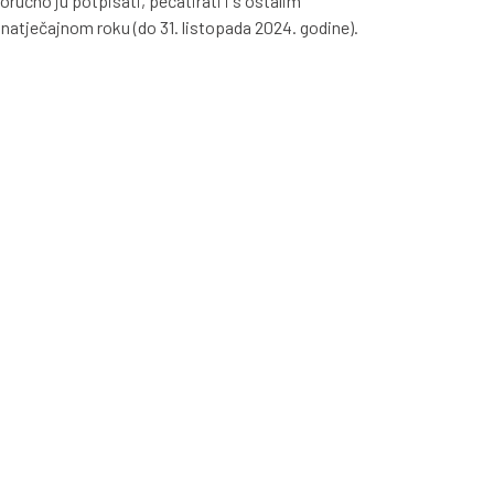
toručno ju potpisati, pečatirati i s ostalim
natječajnom roku (do 31. listopada 2024. godine).