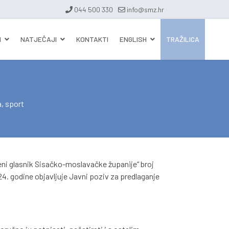
044 500 330
info@smz.hr
I
NATJEČAJI
KONTAKTI
ENGLISH
TRAŽILICA
a, sport
eni glasnik Sisačko-moslavačke županije“ broj
24. godine objavljuje Javni poziv za predlaganje