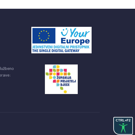
službeno
uprave:
CTRL+F2