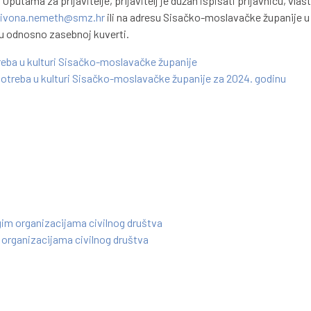
 Uputama za prijavitelje, prijavitelj je dužan ispisati prijavnicu, vlas
ivona.nemeth@smz.hr
ili na adresu Sisačko-moslavačke županije u 
lu odnosno zasebnoj kuverti.
reba u kulturi Sisačko-moslavačke županije
potreba u kulturi Sisačko-moslavačke županije za 2024. godinu
gim organizacijama civilnog društva
 organizacijama civilnog društva