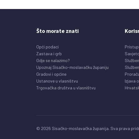
Što morate znati
Koris
Opći podaci
Pristup
Zastava i grb
Savjeto
Gdje se nalazimo?
Služben
Upoznaj Sisačko-moslavačku županiju
Služben
Gradovi i općine
Prorač
Ustanove u vlasništvu
Izjava 
Trgovačka društva u vlasništvu
Hrvatsk
© 2026 Sisačko-moslavačka županija. Sva prava pridr