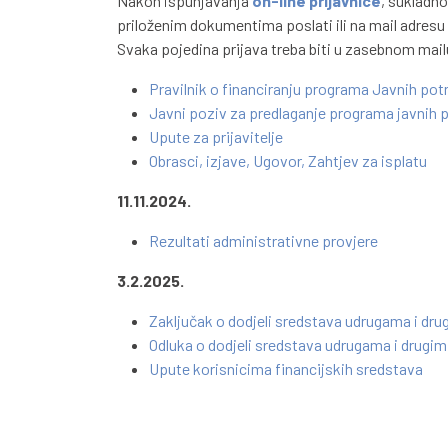
Nakon ispunjavanja
on-line prijavnice
, sukladno
priloženim dokumentima poslati ili na mail adresu
Svaka pojedina prijava treba biti u zasebnom mai
Pravilnik o financiranju programa Javnih pot
Javni poziv za predlaganje programa javnih 
Upute za prijavitelje
Obrasci, izjave, Ugovor, Zahtjev za isplatu
11.11.2024.
Rezultati administrativne provjere
3.2.2025.
Zaključak o dodjeli sredstava udrugama i dru
Odluka o dodjeli sredstava udrugama i drugim
Upute korisnicima financijskih sredstava