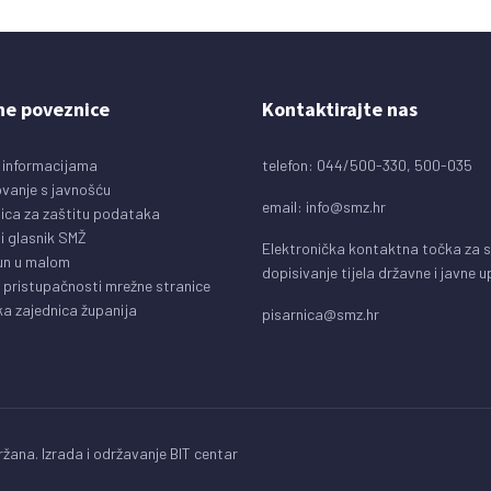
ne poveznice
Kontaktirajte nas
 informacijama
telefon: 044/500-330, 500-035
vanje s javnošću
email:
info@smz.hr
ica za zaštitu podataka
i glasnik SMŽ
Elektronička kontaktna točka za 
un u malom
dopisivanje tijela državne i javne 
o pristupačnosti mrežne stranice
a zajednica županija
pisarnica@smz.hr
žana. Izrada i održavanje
BIT centar