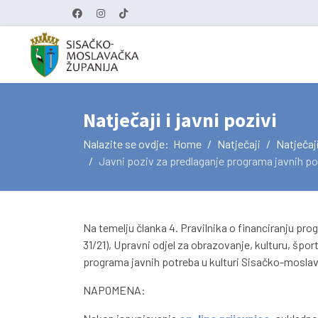
Natječaji i javni pozivi
Nalazite se ovdje:
Home
Natječaji
Natječaji
Javni poziv za predlaganje programa javnih po
Na temelju članka 4. Pravilnika o financiranju pr
31/21), Upravni odjel za obrazovanje, kulturu, špo
programa javnih potreba u kulturi Sisačko-moslav
NAPOMENA: