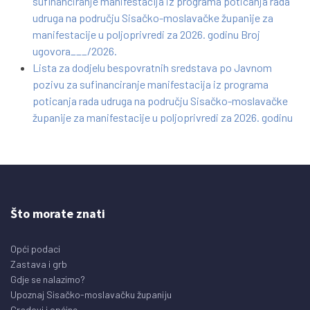
sufinanciranje manifestacija iz programa poticanja rada
udruga na području Sisačko-moslavačke županije za
manifestacije u poljoprivredi za 2026. godinu Broj
ugovora___/2026.
Lista za dodjelu bespovratnih sredstava po Javnom
pozivu za sufinanciranje manifestacija iz programa
poticanja rada udruga na području Sisačko-moslavačke
županije za manifestacije u poljoprivredi za 2026. godinu
Što morate znati
Opći podaci
Zastava i grb
Gdje se nalazimo?
Upoznaj Sisačko-moslavačku županiju
Gradovi i općine