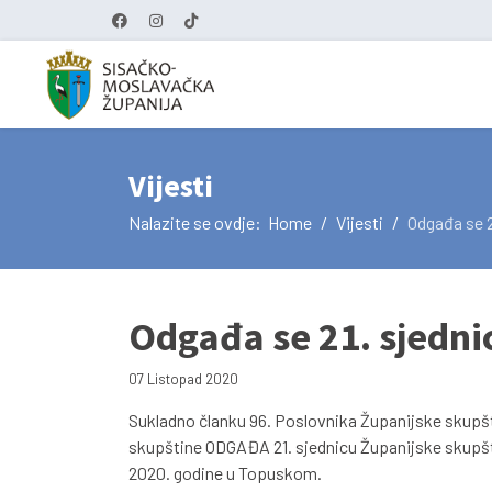
Vijesti
Nalazite se ovdje:
Home
Vijesti
Odgađa se 2
Odgađa se 21. sjedni
07 Listopad 2020
Sukladno članku 96. Poslovnika Županijske skupš
skupštine ODGAĐA 21. sjednicu Županijske skupšt
2020. godine u Topuskom.