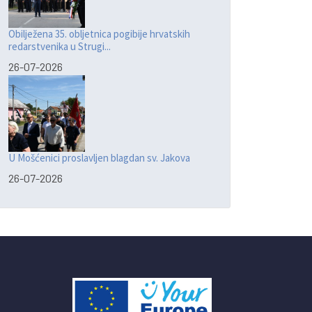
Obilježena 35. obljetnica pogibije hrvatskih
redarstvenika u Strugi...
26-07-2026
U Mošćenici proslavljen blagdan sv. Jakova
26-07-2026