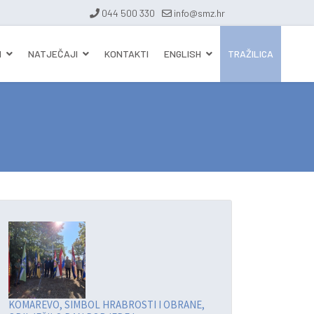
044 500 330
info@smz.hr
I
NATJEČAJI
KONTAKTI
ENGLISH
TRAŽILICA
KOMAREVO, SIMBOL HRABROSTI I OBRANE,