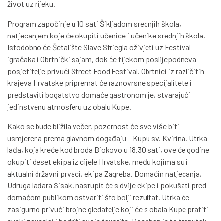
život uz rijeku.
Program započinje u 10 sati Šikljadom srednjih škola,
natjecanjem koje će okupiti učenice i učenike srednjih škola.
Istodobno će Šetalište Slave Striegla oživjeti uz Festival
igračaka i Obrtnički sajam, dok će tijekom poslijepodneva
posjetitelje privući Street Food Festival. Obrtnici iz različitih
krajeva Hrvatske pripremat će raznovrsne specijalitete i
predstaviti bogatstvo domaće gastronomije, stvarajući
jedinstvenu atmosferu uz obalu Kupe.
Kako se bude bližila večer, pozornost će sve više biti
usmjerena prema glavnom događaju – Kupu sv. Kvirina. Utrka
lađa, koja kreće kod broda Biokovo u 18.30 sati, ove će godine
okupiti deset ekipa iz cijele Hrvatske, među kojima su i
aktualni državni prvaci, ekipa Zagreba. Domaćin natjecanja,
Udruga lađara Sisak, nastupit će s dvije ekipe i pokušati pred
domaćom publikom ostvariti što bolji rezultat. Utrka će
zasigurno privući brojne gledatelje koji će s obala Kupe pratiti
svaki zaveslaj i bodriti svoje favorite. Poseban je to trenutak