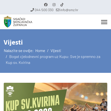
044 500 330
info@smz.hr
Vijesti
Nalazite se ovdje:
Home
Vijesti
Bogat cjelodnevni program uz Kupu: Sve je spremno za
Kup sv. Kvirina