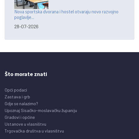
Nova sportska dvorana i hostel otvaraju novo razvojno
poglavlje...
28-07-2026
Što morate znati
Opći podaci
Zastava i grb
Gdje se nalazimo?
Upoznaj Sisačko-moslavačku županiju
Gradovi i općine
Ustanove u vlasništvu
Trgovačka društva u vlasništvu