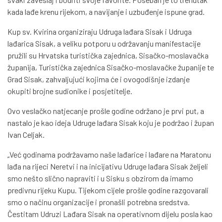
kada lađe krenu rijekom, a navijanje i uzbuđenje ispune grad.
Kup sv. Kvirina organiziraju Udruga lađara Sisak i Udruga
lađarica Sisak, a veliku potporu u održavanju manifestacije
pružili su Hrvatska turistička zajednica, Sisačko-moslavačka
županija, Turistička zajednica Sisačko-moslavačke županije te
Grad Sisak, zahvaljujući kojima će i ovogodišnje izdanje
okupiti brojne sudionike i posjetitelje.
Ovo veslačko natjecanje prošle godine održano je prvi put, a
nastalo je kao ideja Udruge lađara Sisak koju je podržao i župan
Ivan Celjak.
„Već godinama podržavamo naše lađarice i lađare na Maratonu
lađa na rijeci Neretvi i na inicijativu Udruge lađara Sisak željeli
smo nešto slično napraviti i u Sisku s obzirom da imamo
predivnu rijeku Kupu. Tijekom cijele prošle godine razgovarali
smo o načinu organizacije i pronašli potrebna sredstva.
Čestitam Udruzi Lađara Sisak na operativnom dijelu posla kao