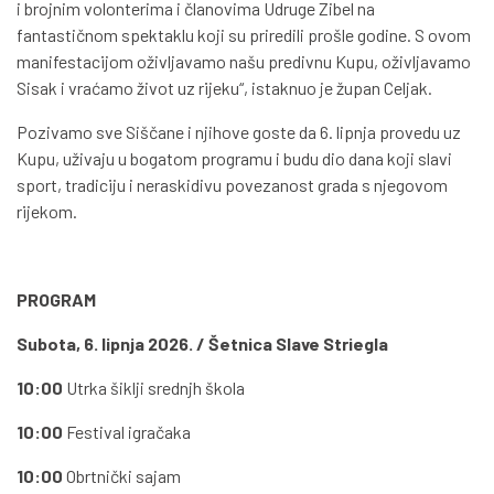
i brojnim volonterima i članovima Udruge Zibel na
fantastičnom spektaklu koji su priredili prošle godine. S ovom
manifestacijom oživljavamo našu predivnu Kupu, oživljavamo
Sisak i vraćamo život uz rijeku“, istaknuo je župan Celjak.
Pozivamo sve Siščane i njihove goste da 6. lipnja provedu uz
Kupu, uživaju u bogatom programu i budu dio dana koji slavi
sport, tradiciju i neraskidivu povezanost grada s njegovom
rijekom.
PROGRAM
Subota, 6. lipnja 2026. / Šetnica Slave Striegla
10:00
Utrka šiklji srednjh škola
10:00
Festival igračaka
10:00
Obrtnički sajam