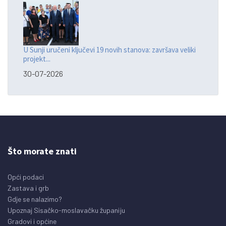
U Sunji uručeni ključevi 19 novih stanova: završava veliki
projekt...
30-07-2026
Što morate znati
Opći podaci
Zastava i grb
Gdje se nalazimo?
Upoznaj Sisačko-moslavačku županiju
Gradovi i općine