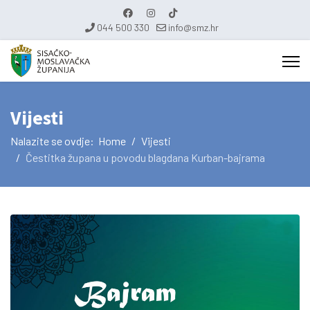
044 500 330
info@smz.hr
Vijesti
Nalazite se ovdje:
Home
Vijesti
Čestitka župana u povodu blagdana Kurban-bajrama