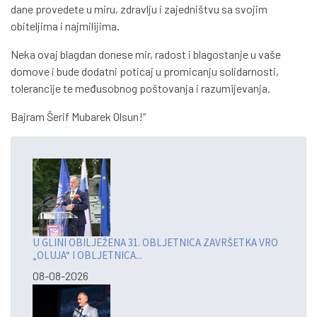
dane provedete u miru, zdravlju i zajedništvu sa svojim
obiteljima i najmilijima.
Neka ovaj blagdan donese mir, radost i blagostanje u vaše
domove i bude dodatni poticaj u promicanju solidarnosti,
tolerancije te međusobnog poštovanja i razumijevanja.
Bajram Šerif Mubarek Olsun!“
U GLINI OBILJEŽENA 31. OBLJETNICA ZAVRŠETKA VRO
„OLUJA“ I OBLJETNICA...
08-08-2026