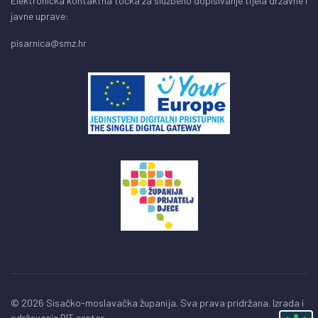
Elektronička kontaktna točka za službeno dopisivanje tijela državne i
javne uprave:
pisarnica@smz.hr
© 2026 Sisačko-moslavačka županija. Sva prava pridržana. Izrada i
održavanje
BIT centar