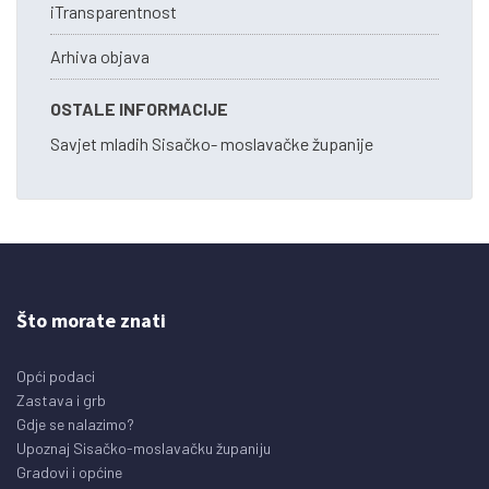
iTransparentnost
Arhiva objava
OSTALE INFORMACIJE
Savjet mladih Sisačko- moslavačke županije
Što morate znati
Opći podaci
Zastava i grb
Gdje se nalazimo?
Upoznaj Sisačko-moslavačku županiju
Gradovi i općine