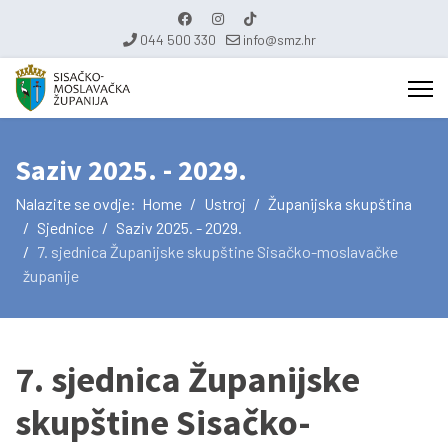
044 500 330
info@smz.hr
Saziv 2025. - 2029.
Nalazite se ovdje:
Home
Ustroj
Županijska skupština
Sjednice
Saziv 2025. - 2029.
7. sjednica Županijske skupštine Sisačko-moslavačke
županije
7. sjednica Županijske
skupštine Sisačko-