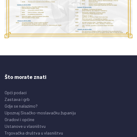
Što morate znati
Opći podaci
Zastava i grb
Gdje se nalazimo?
Upoznaj Sisačko-moslavačku županiju
Gradovi i općine
Ustanove u vlasništvu
Trgovačka društva u vlasništvu