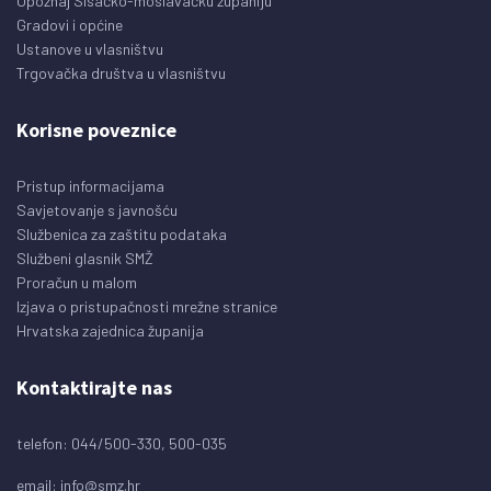
Upoznaj Sisačko-moslavačku županiju
Gradovi i općine
Ustanove u vlasništvu
Trgovačka društva u vlasništvu
Korisne poveznice
Pristup informacijama
Savjetovanje s javnošću
Službenica za zaštitu podataka
Službeni glasnik SMŽ
Proračun u malom
Izjava o pristupačnosti mrežne stranice
Hrvatska zajednica županija
Kontaktirajte nas
telefon: 044/500-330, 500-035
email:
info@smz.hr