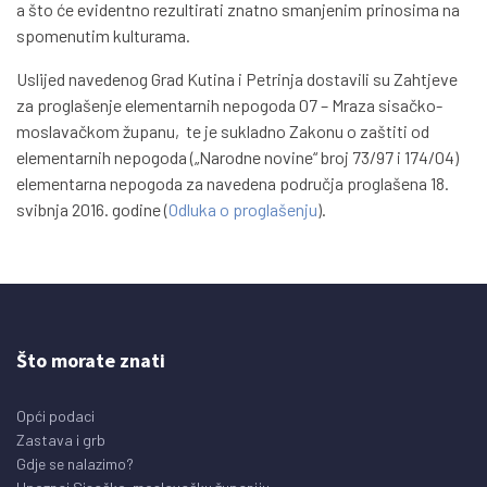
a što će evidentno rezultirati znatno smanjenim prinosima na
spomenutim kulturama.
Uslijed navedenog Grad Kutina i Petrinja dostavili su Zahtjeve
za proglašenje elementarnih nepogoda 07 – Mraza sisačko-
moslavačkom županu, te je sukladno Zakonu o zaštiti od
elementarnih nepogoda („Narodne novine“ broj 73/97 i 174/04)
elementarna nepogoda za navedena područja proglašena 18.
svibnja 2016. godine (
Odluka o proglašenju
).
Što morate znati
Opći podaci
Zastava i grb
Gdje se nalazimo?