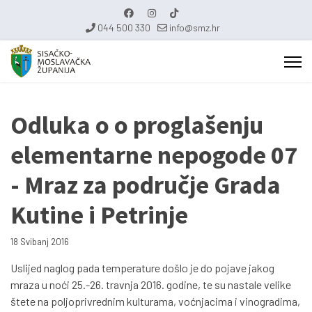
044 500 330
info@smz.hr
Odluka o o proglašenju
elementarne nepogode 07
- Mraz za područje Grada
Kutine i Petrinje
18 Svibanj 2016
Uslijed naglog pada temperature došlo je do pojave jakog
mraza u noći 25.-26. travnja 2016. godine, te su nastale velike
štete na poljoprivrednim kulturama, voćnjacima i vinogradima,