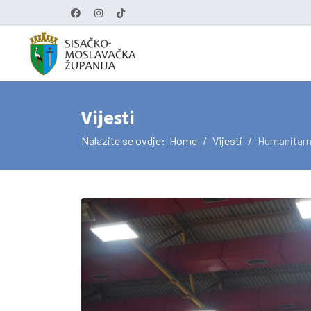
Vijesti
Nalazite se ovdje:
Home
Vijesti
Humanitarni