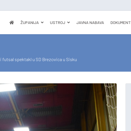
ŽUPANIJA
USTROJ
JAVNA NABAVA
DOKUMENT
 futsal spektakl u SD Brezovica u Sisku