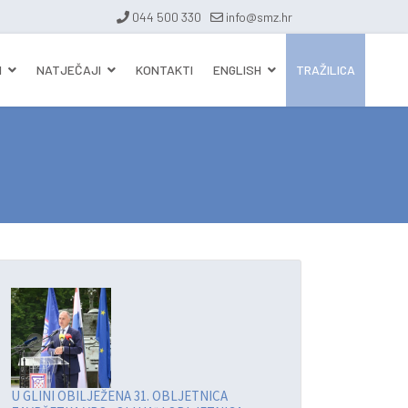
044 500 330
info@smz.hr
I
NATJEČAJI
KONTAKTI
ENGLISH
TRAŽILICA
U GLINI OBILJEŽENA 31. OBLJETNICA