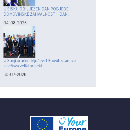
U SISKU OBILJEŽEN DAN POBJEDE I
DOMOVINSKE ZAHVALNOSTI I DAN...
04-08-2026
U Sunji uručeni ključevi 19 novih stanova:
završava veliki projekt...
30-07-2026