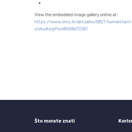
View the embedded image gallery online at:
https://www.smz.hr/aktualno/9827-humanitarni-
sisku#sigProId5568d72361
Što morate znati
Koris