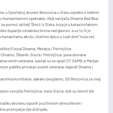
dine, u Sportskoj dvorani Brezovica u Sisku zajedno s velikim
o-humanitarnom spektaklu. Klub navijača Dinama Bad Blue
r za pomoć obitelji Šimić iz Siska, koja je u katastrofalnom
čke županije ostala bez krova nad glavom, a uz to ih je
 u humanitarnu akciju „Vratimo djecu u topli dom“ koja već
dište) Futsal Dinama, Metalca i Petrinjčice.
l Dinamo, Šibenik, Siscia i Petrinjčica, puna dvorana
a ratnih veterana, sastali su se igrači 57. SAMB-a Marijan
rnost publike privukao susret veterana, legendi Dinama i
atorima korištenje, dakako besplatno, SD Brezovica za ovaj
esto osvojila Petrinjčica, treće Siscia, dok su četvrti bili
sisačku dvoranu ispunili pozitivnom atmosferom i
na postojanja nije doživjela.