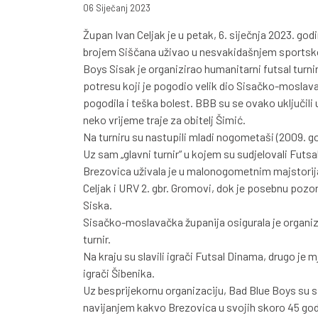
06 Siječanj 2023
Župan Ivan Celjak je u petak, 6. siječnja 2023. go
brojem Siščana uživao u nesvakidašnjem sportsk
Boys Sisak je organizirao humanitarni futsal turni
potresu koji je pogodio velik dio Sisačko-moslava
pogodila i teška bolest. BBB su se ovako uključili
neko vrijeme traje za obitelj Šimić.
Na turniru su nastupili mladi nogometaši (2009. go
Uz sam „glavni turnir“ u kojem su sudjelovali Futsa
Brezovica uživala je u malonogometnim majstorijam
Celjak i URV 2. gbr. Gromovi, dok je posebnu pozo
Siska.
Sisačko-moslavačka županija osigurala je organiz
turnir.
Na kraju su slavili igrači Futsal Dinama, drugo je mj
igrači Šibenika.
Uz besprijekornu organizaciju, Bad Blue Boys su 
navijanjem kakvo Brezovica u svojih skoro 45 godi