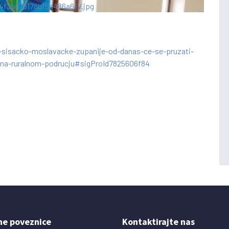
-sisacko-moslavacke-zupanije-od-danas-ce-se-pruzati-
i-na-ruralnom-podrucju#sigProId7825606f84
ne poveznice
Kontaktirajte nas