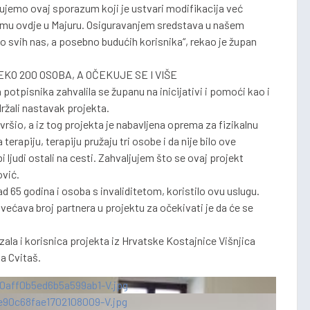
ujemo ovaj sporazum koji je ustvari modifikacija već
remu ovdje u Majuru. Osiguravanjem sredstava u našem
 svih nas, a posebno budućih korisnika“, rekao je župan
KO 200 OSOBA, A OČEKUJE SE I VIŠE
otpisnika zahvalila se županu na inicijativi i pomoći kao i
ržali nastavak projekta.
ršio, a iz tog projekta je nabavljena oprema za fizikalnu
 terapiju, terapiju pružaju tri osobe i da nije bilo ove
 ljudi ostali na cesti. Zahvaljujem što se ovaj projekt
ović.
d 65 godina i osoba s invaliditetom, koristilo ovu uslugu.
ava broj partnera u projektu za očekivati je da će se
zala i korisnica projekta iz Hrvatske Kostajnice Višnjica
na Cvitaš.