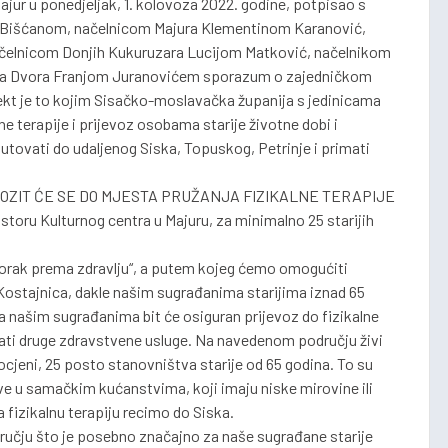
ajur u ponedjeljak, 1. kolovoza 2022. godine, potpisao s
 Bišćanom, načelnicom Majura Klementinom Karanović,
čelnicom Donjih Kukuruzara Lucijom Matković, načelnikom
ka Dvora Franjom Juranovićem sporazum o zajedničkom
jekt je to kojim Sisačko-moslavačka županija s jedinicama
 terapije i prijevoz osobama starije životne dobi i
tovati do udaljenog Siska, Topuskog, Petrinje i primati
VOZIT ĆE SE DO MJESTA PRUŽANJA FIZIKALNE TERAPIJE
storu Kulturnog centra u Majuru, za minimalno 25 starijih
Korak prema zdravlju“, a putem kojeg ćemo omogućiti
ostajnica, dakle našim sugrađanima starijima iznad 65
ga našim sugrađanima bit će osiguran prijevoz do fizikalne
užati druge zdravstvene usluge. Na navedenom području živi
ocjeni, 25 posto stanovništva starije od 65 godina. To su
žive u samačkim kućanstvima, koji imaju niske mirovine ili
 fizikalnu terapiju recimo do Siska.
ručju što je posebno značajno za naše sugrađane starije