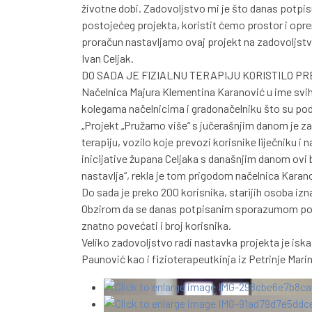
životne dobi. Zadovoljstvo mi je što danas potpis
postojećeg projekta, koristit ćemo prostor i op
proračun nastavljamo ovaj projekt na zadovoljstvo
Ivan Celjak.
DO SADA JE FIZIALNU TERAPIJU KORISTILO PRE
Načelnica Majura Klementina Karanović u ime svih p
kolegama načelnicima i gradonačelniku što su pod
„Projekt „Pružamo više“ s jučerašnjim danom je zav
terapiju, vozilo koje prevozi korisnike liječniku i na
inicijative župana Celjaka s današnjim danom ovi bi
nastavlja“, rekla je tom prigodom načelnica Karan
Do sada je preko 200 korisnika, starijih osoba izna
Obzirom da se danas potpisanim sporazumom poveć
znatno povećati i broj korisnika.
Veliko zadovoljstvo radi nastavka projekta je iska
Paunović kao i fizioterapeutkinja iz Petrinje Mari