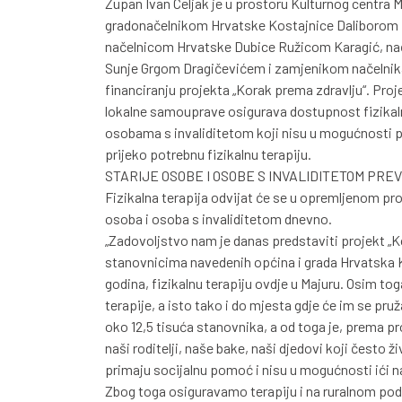
Župan Ivan Celjak je u prostoru Kulturnog centra M
gradonačelnikom Hrvatske Kostajnice Daliborom
načelnicom Hrvatske Dubice Ružicom Karagić, na
Sunje Grgom Dragičevićem i zamjenikom načelni
financiranju projekta „Korak prema zdravlju“. Pro
lokalne samouprave osigurava dostupnost fizikalne
osobama s invaliditetom koji nisu u mogućnosti pu
prijeko potrebnu fizikalnu terapiju.
STARIJE OSOBE I OSOBE S INVALIDITETOM PRE
Fizikalna terapija odvijat će se u opremljenom pro
osoba i osoba s invaliditetom dnevno.
„Zadovoljstvo nam je danas predstaviti projekt „
stanovnicima navedenih općina i grada Hrvatska K
godina, fizikalnu terapiju ovdje u Majuru. Osim to
terapije, a isto tako i do mjesta gdje će im se pr
oko 12,5 tisuća stanovnika, a od toga je, prema pr
naši roditelji, naše bake, naši djedovi koji često 
primaju socijalnu pomoć i nisu u mogućnosti ići na
Zbog toga osiguravamo terapiju i na ruralnom pod