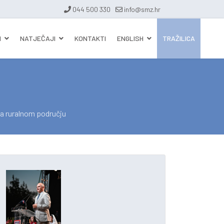
044 500 330
info@smz.hr
I
NATJEČAJI
KONTAKTI
ENGLISH
TRAŽILICA
na ruralnom području