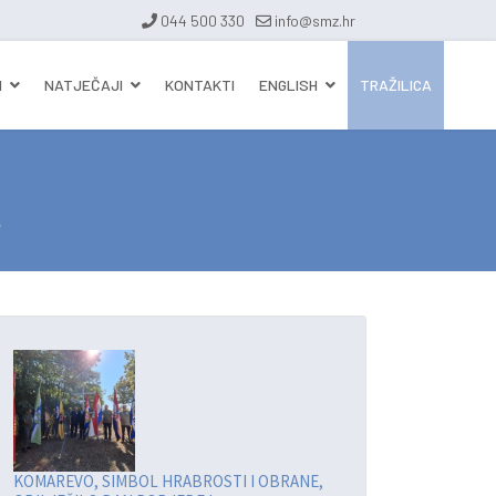
044 500 330
info@smz.hr
I
NATJEČAJI
KONTAKTI
ENGLISH
TRAŽILICA
e
KOMAREVO, SIMBOL HRABROSTI I OBRANE,