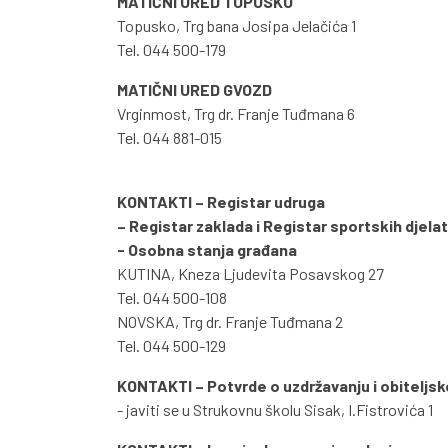
MATIČNI URED TOPUSKO
Topusko, Trg bana Josipa Jelačića 1
Tel. 044 500-179
MATIČNI URED GVOZD
Vrginmost, Trg dr. Franje Tuđmana 6
Tel. 044 881-015
KONTAKTI – Registar udruga
– Registar zaklada i Registar sportskih djela
- Osobna stanja građana
KUTINA, Kneza Ljudevita Posavskog 27
Tel. 044 500-108
NOVSKA, Trg dr. Franje Tuđmana 2
Tel. 044 500-129
KONTAKTI – Potvrde o uzdržavanju i obiteljs
- javiti se u Strukovnu školu Sisak, I.Fistrovića 1