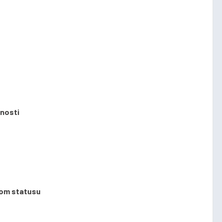
tnosti
kom statusu