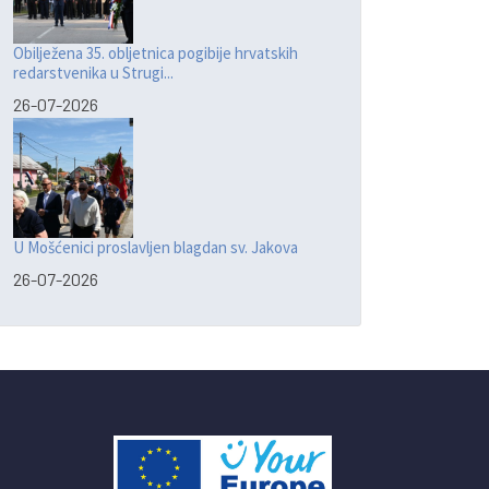
Obilježena 35. obljetnica pogibije hrvatskih
redarstvenika u Strugi...
26-07-2026
U Mošćenici proslavljen blagdan sv. Jakova
26-07-2026