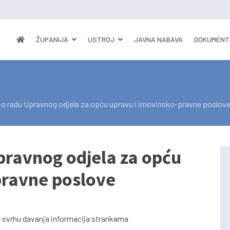
ŽUPANIJA
USTROJ
JAVNA NABAVA
DOKUMENT
 o radu Upravnog odjela za opću upravu i imovinsko-pravne poslov
pravnog odjela za opću
pravne poslove
 u svrhu davanja informacija strankama