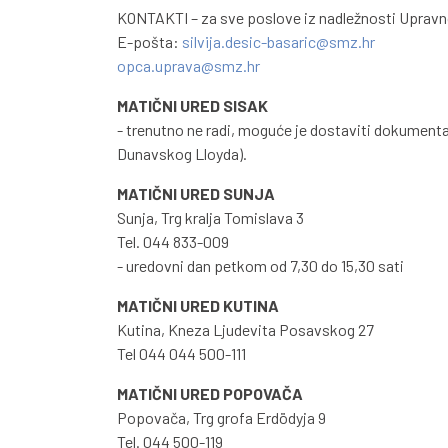
KONTAKTI – za sve poslove iz nadležnosti Upravn
E-pošta:
silvija.desic-basaric@smz.hr
opca.uprava@smz.hr
MATIČNI URED SISAK
- trenutno ne radi, moguće je dostaviti dokumenta
Dunavskog Lloyda).
MATIČNI URED SUNJA
Sunja, Trg kralja Tomislava 3
Tel. 044 833-009
- uredovni dan petkom od 7,30 do 15,30 sati
MATIČNI URED KUTINA
Kutina, Kneza Ljudevita Posavskog 27
Tel 044 044 500-111
MATIČNI URED POPOVAČA
Popovača, Trg grofa Erdödyja 9
Tel. 044 500-119