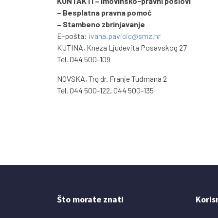
KONTAKTI – Imovinsko-pravni poslovi
– Besplatna pravna pomoć
– Stambeno zbrinjavanje
E-pošta:
ivana.pavicic@smz.hr
KUTINA, Kneza Ljudevita Posavskog 27
Tel. 044 500-109
NOVSKA, Trg dr. Franje Tuđmana 2
Tel. 044 500-122, 044 500-135
Što morate znati
Koris