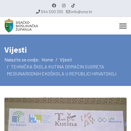
044 500 330
info@smz.hr
Vijesti
Nalazite se ovdje:
Home
Vijesti
TEHNIČKA ŠKOLA KUTINA DOMAĆIN SUSRETA
MEĐUNARODNIH EKOŠKOLA U REPUBLICI HRVATSKOJ