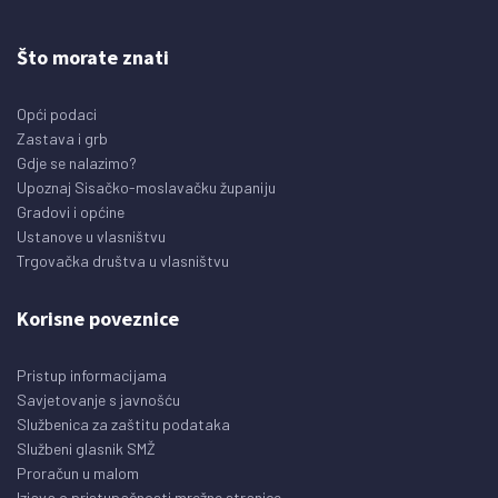
Što morate znati
Opći podaci
Zastava i grb
Gdje se nalazimo?
Upoznaj Sisačko-moslavačku županiju
Gradovi i općine
Ustanove u vlasništvu
Trgovačka društva u vlasništvu
Korisne poveznice
Pristup informacijama
Savjetovanje s javnošću
Službenica za zaštitu podataka
Službeni glasnik SMŽ
Proračun u malom
Izjava o pristupačnosti mrežne stranice