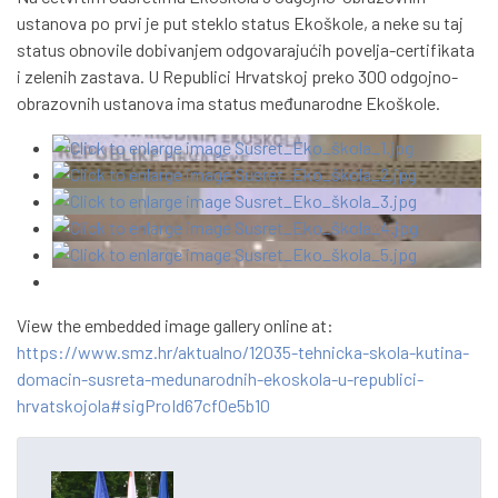
ustanova po prvi je put steklo status Ekoškole, a neke su taj
status obnovile dobivanjem odgovarajućih povelja-certifikata
i zelenih zastava. U Republici Hrvatskoj preko 300 odgojno-
obrazovnih ustanova ima status međunarodne Ekoškole.
View the embedded image gallery online at:
https://www.smz.hr/aktualno/12035-tehnicka-skola-kutina-
domacin-susreta-medunarodnih-ekoskola-u-republici-
hrvatskojola#sigProId67cf0e5b10