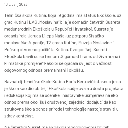
10 Lipanj 2026
Tehnička škola Kutina, koja 19 godina ima status Ekoškole, uz
grad Kutinu i LAG „Moslavina“ bila je domaćin četvrtih Susreta
međunarodnih Ekoškola u Republici Hrvatskoj. Susrete je
organizirala Udruga Lijepa Naša, uz potporu Sisačko-
moslavačke županije, TZ grada Kutine, Muzeja Moslavine i
Pučkog otvorenog učilišta Kutina. Ovogodišnji Susreti
Ekoškola bavili su se temom „Sigurnost hrane, održiva hrana i
klimatske promjene“ kako bi se ojačala svijest o važnosti
odgovornog odnosa prema hrani i okolišu.
Ravnatelj Tehničke škole Kutina Boris Bertović istaknuo je da
je škola kao dio obitelji Ekoškola sudjelovala u dosta projekata
i edukacija kojima se učenike i nastavnike usmjerava na eko
odnos prema okolišu i društvenoj zajednici dodajući da kao
strukovna škola odnos prirode i tehnologije nastoje staviti u
zdrav kontekst.
Na četvrtim Susretima Ekoškola 9 odgojno-obrazovnih