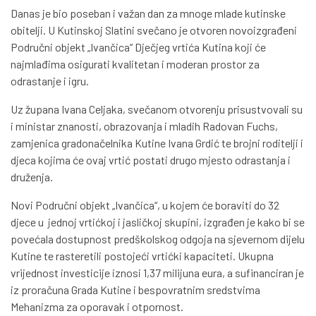
Danas je bio poseban i važan dan za mnoge mlade kutinske
obitelji. U Kutinskoj Slatini svečano je otvoren novoizgrađeni
Područni objekt „Ivančica“ Dječjeg vrtića Kutina koji će
najmlađima osigurati kvalitetan i moderan prostor za
odrastanje i igru.
Uz župana Ivana Celjaka, svečanom otvorenju prisustvovali su
i ministar znanosti, obrazovanja i mladih Radovan Fuchs,
zamjenica gradonačelnika Kutine Ivana Grdić te brojni roditelji i
djeca kojima će ovaj vrtić postati drugo mjesto odrastanja i
druženja.
Novi Područni objekt „Ivančica“, u kojem će boraviti do 32
djece u jednoj vrtićkoj i jasličkoj skupini, izgrađen je kako bi se
povećala dostupnost predškolskog odgoja na sjevernom dijelu
Kutine te rasteretili postojeći vrtićki kapaciteti. Ukupna
vrijednost investicije iznosi 1,37 milijuna eura, a sufinanciran je
iz proračuna Grada Kutine i bespovratnim sredstvima
Mehanizma za oporavak i otpornost.