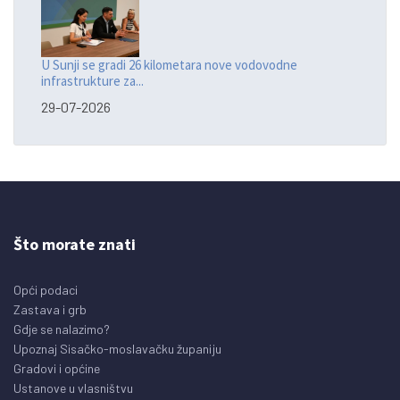
U Sunji se gradi 26 kilometara nove vodovodne
infrastrukture za...
29-07-2026
Što morate znati
Opći podaci
Zastava i grb
Gdje se nalazimo?
Upoznaj Sisačko-moslavačku županiju
Gradovi i općine
Ustanove u vlasništvu