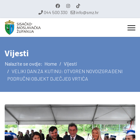
044 500 330
info@smz.hr
Vijesti
Nalazite se ovdje:
Home
Vijesti
VELIKI DAN ZA KUTINU: OTVOREN NOVOIZGRAĐENI
PODRUČNI OBJEKT DJEČJEG VRTIĆA