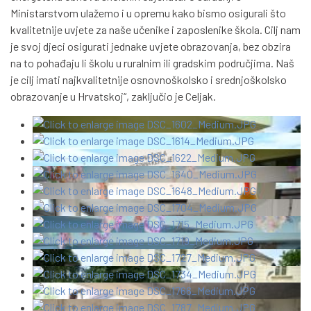
Ministarstvom ulažemo i u opremu kako bismo osigurali što
kvalitetnije uvjete za naše učenike i zaposlenike škola. Cilj nam
je svoj djeci osigurati jednake uvjete obrazovanja, bez obzira
na to pohađaju li školu u ruralnim ili gradskim područjima. Naš
je cilj imati najkvalitetnije osnovnoškolsko i srednjoškolsko
obrazovanje u Hrvatskoj“, zaključio je Celjak.