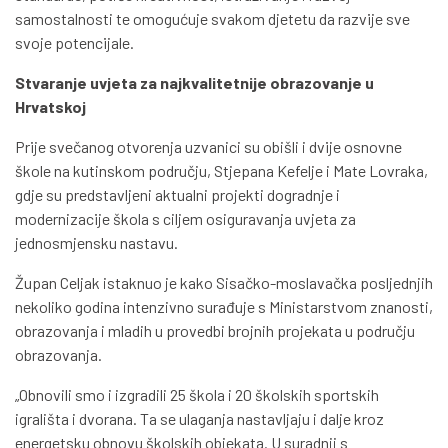
samostalnosti te omogućuje svakom djetetu da razvije sve
svoje potencijale.
Stvaranje uvjeta za najkvalitetnije obrazovanje u
Hrvatskoj
Prije svečanog otvorenja uzvanici su obišli i dvije osnovne
škole na kutinskom području, Stjepana Kefelje i Mate Lovraka,
gdje su predstavljeni aktualni projekti dogradnje i
modernizacije škola s ciljem osiguravanja uvjeta za
jednosmjensku nastavu.
Župan Celjak istaknuo je kako Sisačko-moslavačka posljednjih
nekoliko godina intenzivno surađuje s Ministarstvom znanosti,
obrazovanja i mladih u provedbi brojnih projekata u području
obrazovanja.
„Obnovili smo i izgradili 25 škola i 20 školskih sportskih
igrališta i dvorana. Ta se ulaganja nastavljaju i dalje kroz
energetsku obnovu školskih objekata. U suradnji s