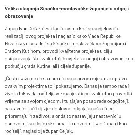
Velika ulaganja Sisačko-moslavačke županije u odgoj i
obrazovanje
Župan Ivan Celjak čestitao je svima koji su sudjelovali u
realizaciji ovog projekta i naglasio kako Vlada Republike
Hrvatske, u suradnji sa Sisačko-moslavačkom županijom i
Gradom Kutinom, provodi kvalitetne projekte u cilju
osiguravanja što kvalitetnijih uvjeta za odgoj i obrazovanje na
području grada Kutine, ali i cijele županije.
„Često kažemo da su nam djeca na prvom mjestu, a upravo
ovakvim projektima to i pokazujemo. Danas je tempo rada i
života takav da roditelji sve manje stignu kvalitetno provoditi
vrijeme sa svojom djecom. I tu sjajan posao rade odgojitelji,
nastavnici i učitelji, jer doslovno odgajaju našu djecu i
pripremaju ih za život, a onda to nastavljaju nastavnici u
osnovnim i srednjim školama. To govorim i kao župan i kao
roditelj“, naglasio je župan Celjak.