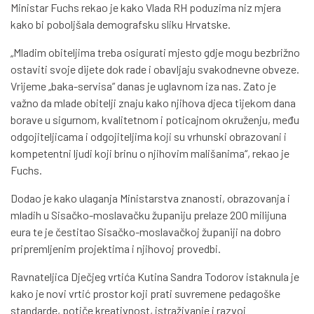
Ministar Fuchs rekao je kako Vlada RH poduzima niz mjera
kako bi poboljšala demografsku sliku Hrvatske.
„Mladim obiteljima treba osigurati mjesto gdje mogu bezbrižno
ostaviti svoje dijete dok rade i obavljaju svakodnevne obveze.
Vrijeme „baka-servisa” danas je uglavnom iza nas. Zato je
važno da mlade obitelji znaju kako njihova djeca tijekom dana
borave u sigurnom, kvalitetnom i poticajnom okruženju, među
odgojiteljicama i odgojiteljima koji su vrhunski obrazovani i
kompetentni ljudi koji brinu o njihovim mališanima“, rekao je
Fuchs.
Dodao je kako ulaganja Ministarstva znanosti, obrazovanja i
mladih u Sisačko-moslavačku županiju prelaze 200 milijuna
eura te je čestitao Sisačko-moslavačkoj županiji na dobro
pripremljenim projektima i njihovoj provedbi.
Ravnateljica Dječjeg vrtića Kutina Sandra Todorov istaknula je
kako je novi vrtić prostor koji prati suvremene pedagoške
standarde, potiče kreativnost, istraživanje i razvoj