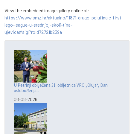
View the embedded image gallery online at:
https://www.smz.hr/aktualno/11871-drugo-polufinale-first-
lego-league-u-srednjoj-skoli-tina-
ujevica#sigProId72721b239a
U Petrinji obilježena 31. obljetnica VRO „Oluja“, Dan
oslobođenja...
06-08-2026