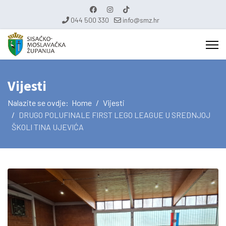
044 500 330
info@smz.hr
Vijesti
Nalazite se ovdje:
Home
Vijesti
DRUGO POLUFINALE FIRST LEGO LEAGUE U SREDNJOJ
ŠKOLI TINA UJEVIĆA