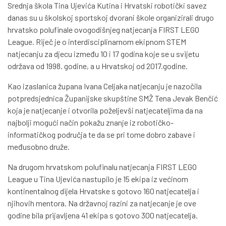
Srednja škola Tina Ujevića Kutina i Hrvatski robotički savez
danas su u školskoj sportskoj dvorani škole organizirali drugo
hrvatsko polufinale ovogodišnjeg natjecanja FIRST LEGO
League. Riječ je o interdisciplinarnom ekipnom STEM
natjecanju za djecu između 10 i 17 godina koje se u svijetu
održava od 1998. godine, a u Hrvatskoj od 2017.godine.
Kao izaslanica župana Ivana Celjaka natjecanju je nazočila
potpredsjednica Županijske skupštine SMŽ Tena Jevak Benčić
koja je natjecanje i otvorila poželjevši natjecateljima da na
najbolji mogući način pokažu znanje iz robotičko-
informatičkog područja te da se pri tome dobro zabave i
međusobno druže.
Na drugom hrvatskom polufinalu natjecanja FIRST LEGO
League u Tina Ujevića nastupilo je 15 ekipa iz većinom
kontinentalnog dijela Hrvatske s gotovo 160 natjecatelja i
njihovih mentora. Na državnoj razini za natjecanje je ove
godine bila prijavljena 41 ekipa s gotovo 300 natjecatelja.