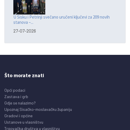
U Sisku i Petrinji svečano uručeni ključevi za 209 novih
stanova –...
27-07-2026
Što morate znati
Opći podaci
Zastava i grb
Gdje se nalazimo?
Upoznaj Sisačko-moslavačku županiju
Gradovi i općine
Ustanove u vlasništvu
Trgovačka društva u vlasništvu