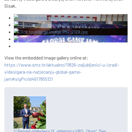
Sisak.
View the embedded image gallery online at:
https://www.smz.hr/aktualno/11826-zaljubljenici-u-izradi-
videoigara-na-natjecanju-global-game-
jam#sigProId4617855121
U Petrinji obilježena 31. obljetnica VRO „Oluja“, Dan