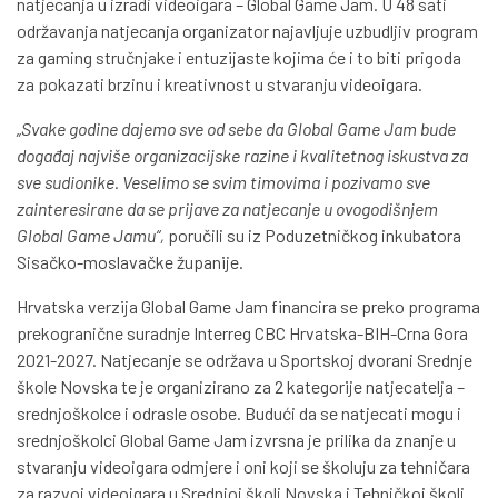
natjecanja u izradi videoigara – Global Game Jam. U 48 sati
održavanja natjecanja organizator najavljuje uzbudljiv program
za gaming stručnjake i entuzijaste kojima će i to biti prigoda
za pokazati brzinu i kreativnost u stvaranju videoigara.
„Svake godine dajemo sve od sebe da Global Game Jam bude
događaj najviše organizacijske razine i kvalitetnog iskustva za
sve sudionike. Veselimo se svim timovima i pozivamo sve
zainteresirane da se prijave za natjecanje u ovogodišnjem
Global Game Jamu“,
poručili su iz Poduzetničkog inkubatora
Sisačko-moslavačke županije.
Hrvatska verzija Global Game Jam financira se preko programa
prekogranične suradnje Interreg CBC Hrvatska-BIH-Crna Gora
2021-2027. Natjecanje se održava u Sportskoj dvorani Srednje
škole Novska te je organizirano za 2 kategorije natjecatelja –
srednjoškolce i odrasle osobe. Budući da se natjecati mogu i
srednjoškolci Global Game Jam izvrsna je prilika da znanje u
stvaranju videoigara odmjere i oni koji se školuju za tehničara
za razvoj videoigara u Srednjoj školi Novska i Tehničkoj školi