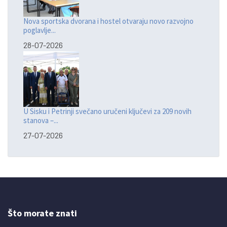
Nova sportska dvorana i hostel otvaraju novo razvojno
poglavlje...
28-07-2026
U Sisku i Petrinji svečano uručeni ključevi za 209 novih
stanova –...
27-07-2026
Što morate znati