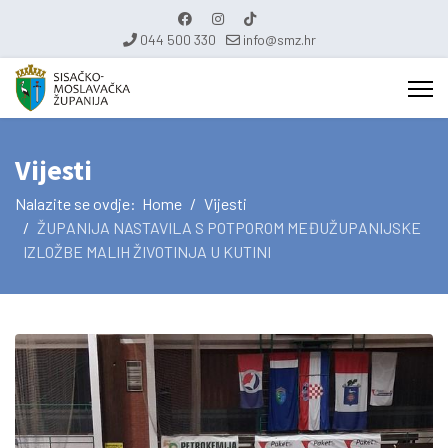
044 500 330
info@smz.hr
Vijesti
Nalazite se ovdje:
Home
Vijesti
ŽUPANIJA NASTAVILA S POTPOROM MEĐUŽUPANIJSKE
IZLOŽBE MALIH ŽIVOTINJA U KUTINI