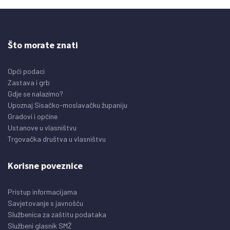
Što morate znati
Opći podaci
Zastava i grb
Gdje se nalazimo?
Upoznaj Sisačko-moslavačku županiju
Gradovi i općine
Ustanove u vlasništvu
Trgovačka društva u vlasništvu
Korisne poveznice
Pristup informacijama
Savjetovanje s javnošću
Službenica za zaštitu podataka
Službeni glasnik SMŽ