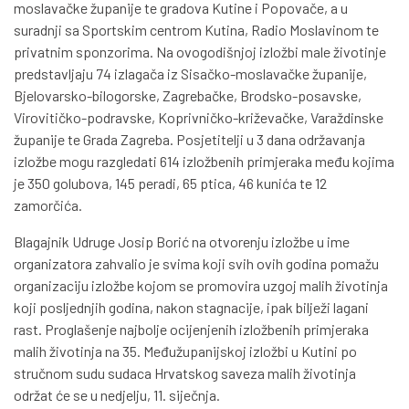
moslavačke županije te gradova Kutine i Popovače, a u
suradnji sa Sportskim centrom Kutina, Radio Moslavinom te
privatnim sponzorima. Na ovogodišnjoj izložbi male životinje
predstavljaju 74 izlagača iz Sisačko-moslavačke županije,
Bjelovarsko-bilogorske, Zagrebačke, Brodsko-posavske,
Virovitičko-podravske, Koprivničko-križevačke, Varaždinske
županije te Grada Zagreba. Posjetitelji u 3 dana održavanja
izložbe mogu razgledati 614 izložbenih primjeraka među kojima
je 350 golubova, 145 peradi, 65 ptica, 46 kunića te 12
zamorčića.
Blagajnik Udruge Josip Borić na otvorenju izložbe u ime
organizatora zahvalio je svima koji svih ovih godina pomažu
organizaciju izložbe kojom se promovira uzgoj malih životinja
koji posljednjih godina, nakon stagnacije, ipak bilježi lagani
rast. Proglašenje najbolje ocijenjenih izložbenih primjeraka
malih životinja na 35. Međužupanijskoj izložbi u Kutini po
stručnom sudu sudaca Hrvatskog saveza malih životinja
održat će se u nedjelju, 11. siječnja.