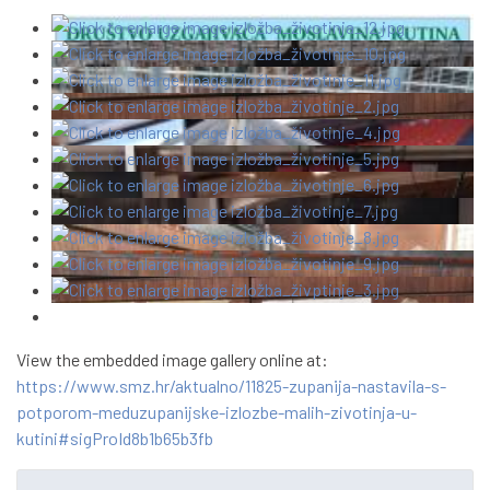
View the embedded image gallery online at:
https://www.smz.hr/aktualno/11825-zupanija-nastavila-s-
potporom-meduzupanijske-izlozbe-malih-zivotinja-u-
kutini#sigProId8b1b65b3fb