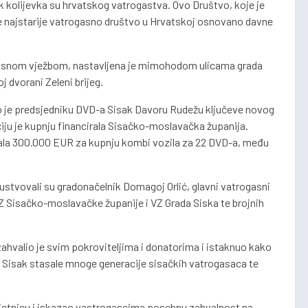
 kolijevka su hrvatskog vatrogastva. Ovo Društvo, koje je
 je najstarije vatrogasno društvo u Hrvatskoj osnovano davne
ogasnom vježbom, nastavljena je mimohodom ulicama grada
dvorani Zeleni brijeg.
io je predsjedniku DVD-a Sisak Davoru Rudežu ključeve novog
ju je kupnju financirala Sisačko-moslavačka županija.
rala 300.000 EUR za kupnju kombi vozila za 22 DVD-a, među
sustvovali su gradonačelnik Domagoj Orlić, glavni vatrogasni
 Sisačko-moslavačke županije i VZ Grada Siska te brojnih
hvalio je svim pokroviteljima i donatorima i istaknuo kako
 Sisak stasale mnoge generacije sisačkih vatrogasaca te
bljetnicu i iskazao vastrogascima posebnu zahvalnost na