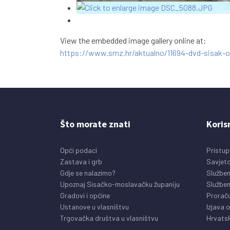
View the embedded image gallery online at:
https://www.smz.hr/aktualno/11694-dvd-sisak-ob
Što morate znati
Koris
Opći podaci
Pristup
Zastava i grb
Savjeto
Gdje se nalazimo?
Služben
Upoznaj Sisačko-moslavačku županiju
Služben
Gradovi i općine
Prorač
Ustanove u vlasništvu
Izjava 
Trgovačka društva u vlasništvu
Hrvatsk