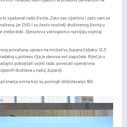
ko bi spašavali naše živote. Zato vas cijenimo i zato vam se
ruštava, jer DVD-i su često nositelji društvenog života u
e zrelije dobi. Djeca kroz vatrogastvo razvijaju osjećaj
nog proračuna, upravo na inicijativu župana Celjaka, 12,3
adalog u potresu čija je obnova već započela. Riječ je o
ačajno poboljšati uvjeti rada, povećati operativna
ogasnih društava u našoj županiji.
priznanja svima koji su pomogli obilježavanje 160.