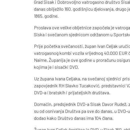
Grad Sisak i Dobrovoljno vatrogasno društvo Sisak
danas obilježilo 160. godišnjicu djelovanja, drugo
1865. godine.
Proslava ove velike obljetnice započela je vatr
Siska i svečanom sjednicom održanom u Sportskoj 
Prije početka svečanosti, župan Ivan Celjak uruč
vatrogasnog kombi vozila vrijednog 40.000 EUR či
Naime, Županija je ove godine u proračunu osigu
kojima je i sisački DVD.
Uz župana Ivana Celjaka, na svečanoj sjednici pri
zapovjednik RH Slavko Tucaković, predstavnici VZ
DVD-a i bratskih i prijateljskih društava.
Domaćin, predsjednik DVD-a Sisak Davor Rudež, za
su od osnivanja Društva pa sve do danas, u DVD-u
dodao kako Društvo danas ima 104 člana.
Župan Ivan Celjak čestitao je DVD-u Sisak 160. o