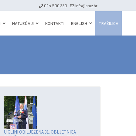
044 500 330
info@smz.hr
I
NATJEČAJI
KONTAKTI
ENGLISH
TRAŽILICA
U GLINI OBILJEŽENA 31. OBLJETNICA