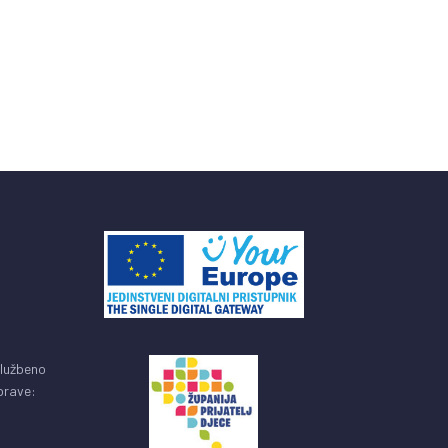
službeno
uprave: