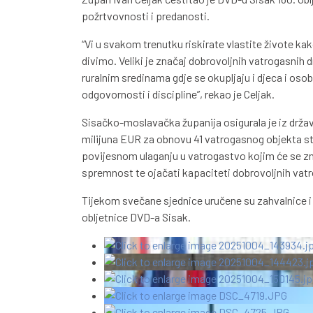
požrtvovnosti i predanosti.
“Vi u svakom trenutku riskirate vlastite živote ka
divimo. Veliki je značaj dobrovoljnih vatrogasnih d
ruralnim sredinama gdje se okupljaju i djeca i osob
odgovornosti i discipline”, rekao je Celjak.
Sisačko-moslavačka županija osigurala je iz držav
milijuna EUR za obnovu 41 vatrogasnog objekta str
povijesnom ulaganju u vatrogastvo kojim će se zn
spremnost te ojačati kapaciteti dobrovoljnih vatr
Tijekom svečane sjednice uručene su zahvalnice i 
obljetnice DVD-a Sisak.