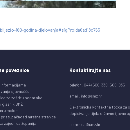
iljezio-160-godina-djelovanja#sigProIda6ad18c765
ne poveznice
Kontaktirajte nas
 informacijama
telefon: 044/500-330, 500-035
vanje s javnošću
email:
info@smz.hr
ica za zaštitu podataka
i glasnik SMŽ
Elektronička kontaktna točka za 
un u malom
dopisivanje tijela državne i javne 
o pristupačnosti mrežne stranice
a zajednica županija
pisarnica@smz.hr