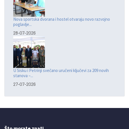
Nova sportska dvorana i hostel otvaraju novo razvojno
poglavlje...
28-07-2026
U Sisku i Petrinji svečano uručeni ključevi za 209 novih
stanova –...
27-07-2026
Što morate znati