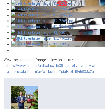
View the embedded image gallery online at:
https://www.smz.hr/aktualno/11508-dan-otvorenih-vrata-
srednje-skole-tina-ujevica-kutina#sigProId1845803a2a