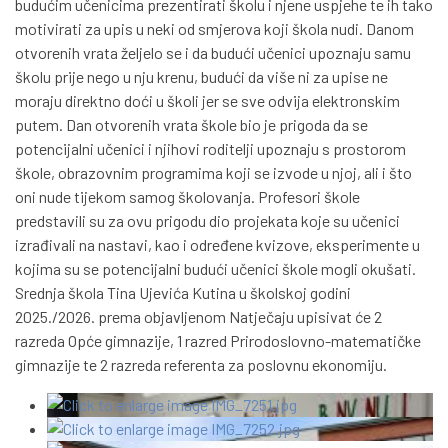
budućim učenicima prezentirati školu i njene uspjehe te ih tako
motivirati za upis u neki od smjerova koji škola nudi. Danom
otvorenih vrata željelo se i da budući učenici upoznaju samu
školu prije nego u nju krenu, budući da više ni za upise ne
moraju direktno doći u školi jer se sve odvija elektronskim
putem. Dan otvorenih vrata škole bio je prigoda da se
potencijalni učenici i njihovi roditelji upoznaju s prostorom
škole, obrazovnim programima koji se izvode u njoj, ali i što
oni nude tijekom samog školovanja. Profesori škole
predstavili su za ovu prigodu dio projekata koje su učenici
izrađivali na nastavi, kao i određene kvizove, eksperimente u
kojima su se potencijalni budući učenici škole mogli okušati.
Srednja škola Tina Ujevića Kutina u školskoj godini
2025./2026. prema objavljenom Natječaju upisivat će 2
razreda Opće gimnazije, 1 razred Prirodoslovno-matematičke
gimnazije te 2 razreda referenta za poslovnu ekonomiju.