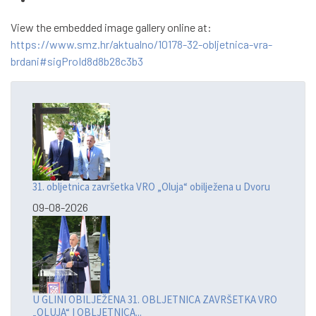
View the embedded image gallery online at:
https://www.smz.hr/aktualno/10178-32-obljetnica-vra-
brdani#sigProId8d8b28c3b3
31. obljetnica završetka VRO „Oluja“ obilježena u Dvoru
09-08-2026
U GLINI OBILJEŽENA 31. OBLJETNICA ZAVRŠETKA VRO
„OLUJA“ I OBLJETNICA...