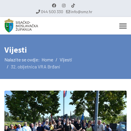
044 500 330
info@smz.hr
Vijesti
Nalazite se ovdje:
Home
Vijesti
32. obljetnica VRA Brđani