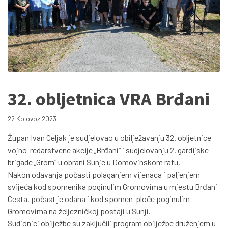
32. obljetnica VRA Brđani
22 Kolovoz 2023
Župan Ivan Celjak je sudjelovao u obilježavanju 32. obljetnice
vojno-redarstvene akcije „Brđani“ i sudjelovanju 2. gardijske
brigade „Grom“ u obrani Sunje u Domovinskom ratu.
Nakon odavanja počasti polaganjem vijenaca i paljenjem
svijeća kod spomenika poginulim Gromovima u mjestu Brđani
Cesta, počast je odana i kod spomen-ploče poginulim
Gromovima na željezničkoj postaji u Sunji.
Sudionici obilježbe su zaključili program obilježbe druženjem u