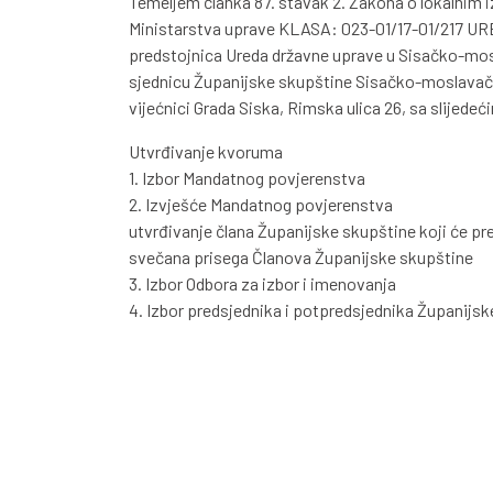
Temeljem članka 87. stavak 2. Zakona o lokalnim iz
Ministarstva uprave KLASA: 023-01/17-01/217 URB
predstojnica Ureda državne uprave u Sisačko-mosl
sjednicu Županijske skupštine Sisačko-moslavačke 
vijećnici Grada Siska, Rimska ulica 26, sa slijed
Utvrđivanje kvoruma
1. Izbor Mandatnog povjerenstva
2. Izvješće Mandatnog povjerenstva
utvrđivanje člana Županijske skupštine koji će p
svečana prisega Članova Županijske skupštine
3. Izbor Odbora za izbor i imenovanja
4. Izbor predsjednika i potpredsjednika Županijs