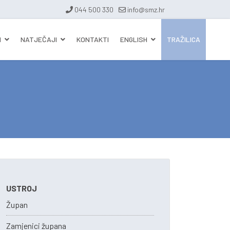
044 500 330
info@smz.hr
I
NATJEČAJI
KONTAKTI
ENGLISH
TRAŽILICA
USTROJ
Župan
Zamjenici župana