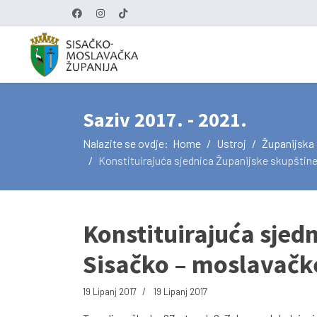
Saziv 2017. - 2021.
Nalazite se ovdje:
Home
Ustroj
Županijska
Konstituirajuća sjednica Županijske skupštin
Konstituirajuća sjed
Sisačko – moslavačk
19 Lipanj 2017
19 Lipanj 2017