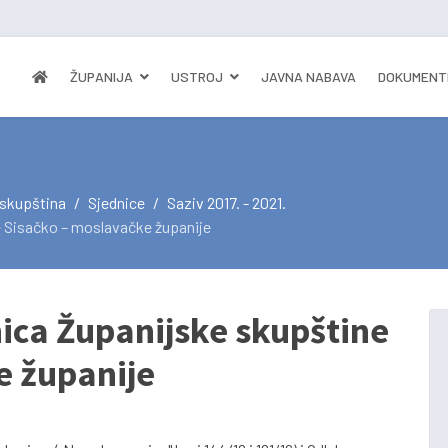
ŽUPANIJA
USTROJ
JAVNA NABAVA
DOKUMENT
 skupština
Sjednice
Saziv 2017. - 2021.
e Sisačko – moslavačke županije
nica Županijske skupštine
e županije