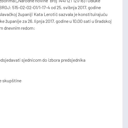
borima („Narodne novine" broj 144/12 i 121/16) i Odluke
ROJ: 515-02-02-01/1-17-4 od 25. svibnja 2017. godine
avačkoj županiji Kata Lerotić sazvala je konstituirajuću
županije za 26. lipnja 2017. godine u 10.00 sati u Gradskoj
ećim dnevnim redom:
redsjedavati sjednicom do izbora predsjednika
ke skupštine