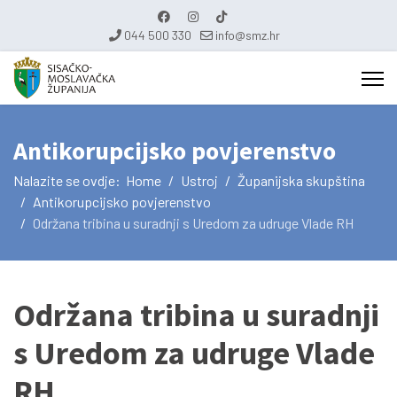
044 500 330
info@smz.hr
Antikorupcijsko povjerenstvo
Nalazite se ovdje:
Home
Ustroj
Županijska skupština
Antikorupcijsko povjerenstvo
Održana tribina u suradnji s Uredom za udruge Vlade RH
Održana tribina u suradnji
s Uredom za udruge Vlade
RH