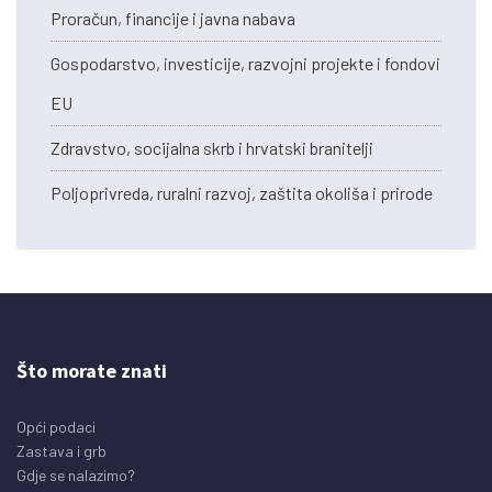
Proračun, financije i javna nabava
Gospodarstvo, investicije, razvojni projekte i fondovi
EU
Zdravstvo, socijalna skrb i hrvatski branitelji
Poljoprivreda, ruralni razvoj, zaštita okoliša i prirode
Što morate znati
Opći podaci
Zastava i grb
Gdje se nalazimo?