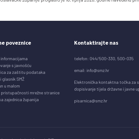
ne poveznice
Kontaktirajte nas
 informacijama
telefon: 044/500-330, 500-035
vanje s javnošću
email:
info@smz.hr
ica za zaštitu podataka
i glasnik SMŽ
Elektronička kontaktna točka za 
un u malom
dopisivanje tijela državne i javne 
o pristupačnosti mrežne stranice
a zajednica županija
pisarnica@smz.hr