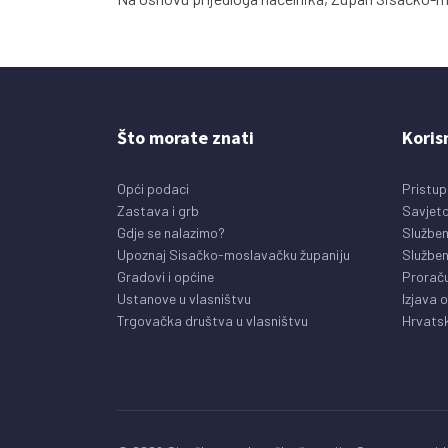
Što morate znati
Koris
Opći podaci
Pristup
Zastava i grb
Savjeto
Gdje se nalazimo?
Služben
Upoznaj Sisačko-moslavačku županiju
Služben
Gradovi i općine
Prorač
Ustanove u vlasništvu
Izjava 
Trgovačka društva u vlasništvu
Hrvatsk