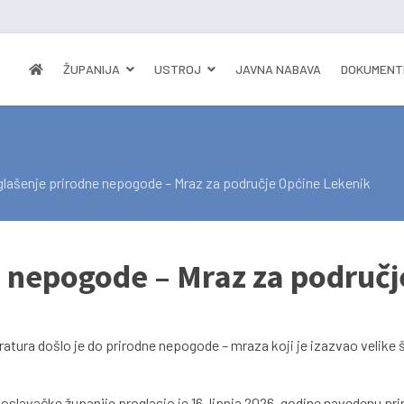
ŽUPANIJA
USTROJ
JAVNA NABAVA
DOKUMENT
lašenje prirodne nepogode – Mraz za područje Općine Lekenik
 nepogode – Mraz za područj
eratura došlo je do prirodne nepogode – mraza koji je izazvao velike
slavačke županije proglasio je 16. lipnja 2026. godine navedenu pri