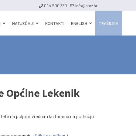
044 500 330
info@smz.hr
I
NATJEČAJI
KONTAKTI
ENGLISH
TRAŽILICA
e Općine Lekenik
 štete na poljoprivrednim kulturama na području
rodnu nepogodu. (
Odluka u prilogu
).