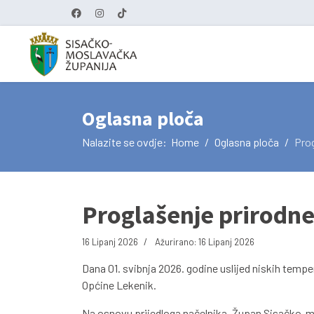
Oglasna ploča
Nalazite se ovdje:
Home
Oglasna ploča
Prog
Proglašenje prirodne
16 Lipanj 2026
Ažurirano: 16 Lipanj 2026
Dana 01. svibnja 2026. godine uslijed niskih temp
Općine Lekenik.
Na osnovu prijedloga načelnika, Župan Sisačko-mo