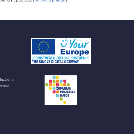
službeno
uprave: