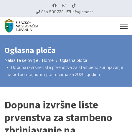
044 500 330
info@smz.hr
Oglasna ploča
Nalazite se ovdje:
Home
Oglasna ploča
Dopuna izvršne liste prvenstva za stambeno zbrinjavanje
na potpomognutim područjima za 2026. godinu
Dopuna izvršne liste
prvenstva za stambeno
zbrinjavanje na